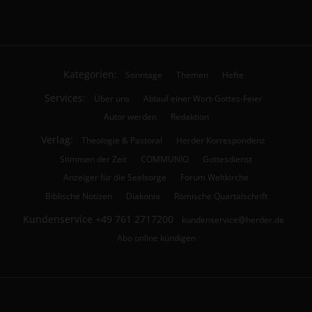
Kategorien:
Sonntage
Themen
Hefte
Services:
Über uns
Ablauf einer Wort-Gottes-Feier
Autor werden
Redaktion
Verlag:
Theologie & Pastoral
Herder Korrespondenz
Stimmen der Zeit
COMMUNIO
Gottesdienst
Anzeiger für die Seelsorge
Forum Weltkirche
Biblische Notizen
Diakonia
Römische Quartalschrift
Kundenservice
+49 761 2717200
kundenservice@herder.de
Abo online kündigen