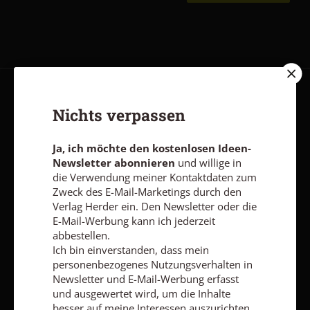
AGB und Widerrufsbelehrung
Datenschutz
Barrierefreiheit
Nichts verpassen
Impressum
Ja, ich möchte den kostenlosen Ideen-
Newsletter abonnieren
und willige in
Vertrag widerrufen
Abo online kündigen
die Verwendung meiner Kontaktdaten zum
Zweck des E-Mail-Marketings durch den
Verlag Herder ein. Den Newsletter oder die
E-Mail-Werbung kann ich jederzeit
abbestellen.
Ich bin einverstanden, dass mein
personenbezogenes Nutzungsverhalten in
Newsletter und E-Mail-Werbung erfasst
und ausgewertet wird, um die Inhalte
besser auf meine Interessen auszurichten.