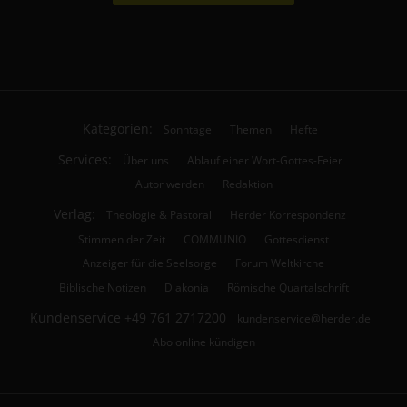
Kategorien:
Sonntage
Themen
Hefte
Services:
Über uns
Ablauf einer Wort-Gottes-Feier
Autor werden
Redaktion
Verlag:
Theologie & Pastoral
Herder Korrespondenz
Stimmen der Zeit
COMMUNIO
Gottesdienst
Anzeiger für die Seelsorge
Forum Weltkirche
Biblische Notizen
Diakonia
Römische Quartalschrift
Kundenservice
+49 761 2717200
kundenservice@herder.de
Abo online kündigen