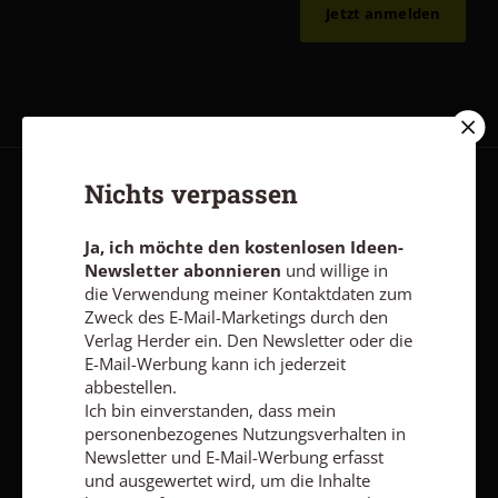
Jetzt anmelden
Nichts verpassen
AGB und Widerrufsbelehrung
Datenschutz
Barrierefreiheit
Impressum
Ja, ich möchte den kostenlosen Ideen-
Newsletter abonnieren
und willige in
die Verwendung meiner Kontaktdaten zum
Vertrag widerrufen
Abo online kündigen
Zweck des E-Mail-Marketings durch den
Verlag Herder ein. Den Newsletter oder die
E-Mail-Werbung kann ich jederzeit
abbestellen.
Ich bin einverstanden, dass mein
personenbezogenes Nutzungsverhalten in
Newsletter und E-Mail-Werbung erfasst
und ausgewertet wird, um die Inhalte