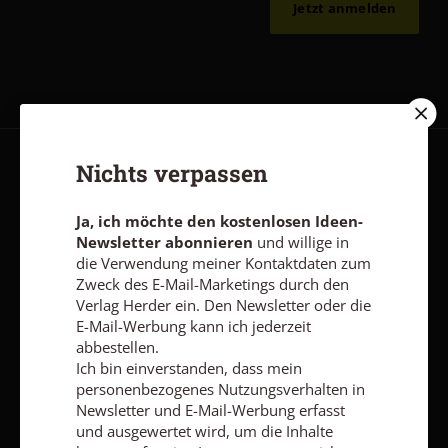
Jetzt anmelden
Nichts verpassen
AGB und Widerrufsbelehrung
Datenschutz
Barrierefreiheit
Impressum
Ja, ich möchte den kostenlosen Ideen-
Newsletter abonnieren
und willige in
die Verwendung meiner Kontaktdaten zum
Vertrag widerrufen
Abo online kündigen
Zweck des E-Mail-Marketings durch den
Verlag Herder ein. Den Newsletter oder die
E-Mail-Werbung kann ich jederzeit
abbestellen.
Ich bin einverstanden, dass mein
personenbezogenes Nutzungsverhalten in
Newsletter und E-Mail-Werbung erfasst
und ausgewertet wird, um die Inhalte