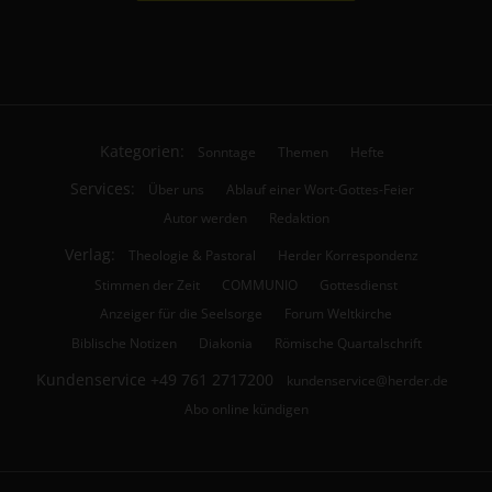
Kategorien:
Sonntage
Themen
Hefte
Services:
Über uns
Ablauf einer Wort-Gottes-Feier
Autor werden
Redaktion
Verlag:
Theologie & Pastoral
Herder Korrespondenz
Stimmen der Zeit
COMMUNIO
Gottesdienst
Anzeiger für die Seelsorge
Forum Weltkirche
Biblische Notizen
Diakonia
Römische Quartalschrift
Kundenservice
+49 761 2717200
kundenservice@herder.de
Abo online kündigen