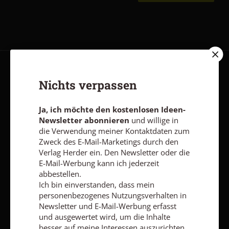
AGB und Widerrufsbelehrung
Datenschutz
Barrierefreiheit
Nichts verpassen
Impressum
Ja, ich möchte den kostenlosen Ideen-
Newsletter abonnieren
und willige in
Vertrag widerrufen
Abo online kündigen
die Verwendung meiner Kontaktdaten zum
Zweck des E-Mail-Marketings durch den
Verlag Herder ein. Den Newsletter oder die
E-Mail-Werbung kann ich jederzeit
abbestellen.
Ich bin einverstanden, dass mein
personenbezogenes Nutzungsverhalten in
Newsletter und E-Mail-Werbung erfasst
und ausgewertet wird, um die Inhalte
besser auf meine Interessen auszurichten.