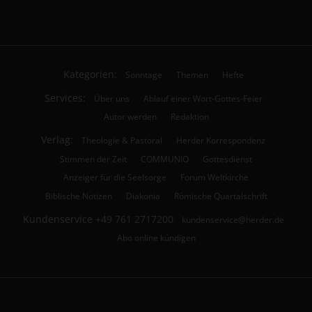
Kategorien:
Sonntage
Themen
Hefte
Services:
Über uns
Ablauf einer Wort-Gottes-Feier
Autor werden
Redaktion
Verlag:
Theologie & Pastoral
Herder Korrespondenz
Stimmen der Zeit
COMMUNIO
Gottesdienst
Anzeiger für die Seelsorge
Forum Weltkirche
Biblische Notizen
Diakonia
Römische Quartalschrift
Kundenservice
+49 761 2717200
kundenservice@herder.de
Abo online kündigen