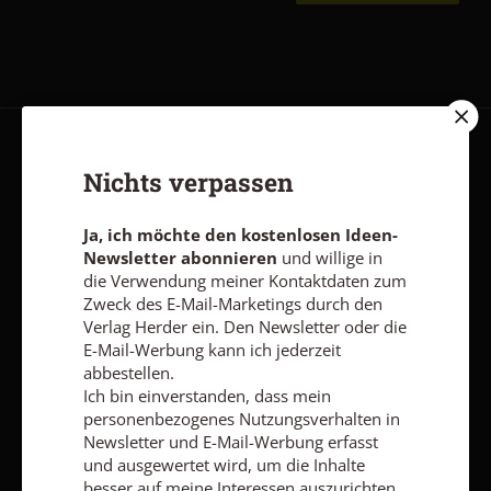
AGB und Widerrufsbelehrung
Datenschutz
Barrierefreiheit
Nichts verpassen
Impressum
Ja, ich möchte den kostenlosen Ideen-
Newsletter abonnieren
und willige in
Vertrag widerrufen
Abo online kündigen
die Verwendung meiner Kontaktdaten zum
Zweck des E-Mail-Marketings durch den
Verlag Herder ein. Den Newsletter oder die
E-Mail-Werbung kann ich jederzeit
abbestellen.
Ich bin einverstanden, dass mein
personenbezogenes Nutzungsverhalten in
Newsletter und E-Mail-Werbung erfasst
und ausgewertet wird, um die Inhalte
besser auf meine Interessen auszurichten.