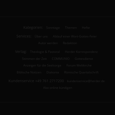
Kategorien:
Sonntage
Themen
Hefte
Services:
Über uns
Ablauf einer Wort-Gottes-Feier
Autor werden
Redaktion
Verlag:
Theologie & Pastoral
Herder Korrespondenz
Stimmen der Zeit
COMMUNIO
Gottesdienst
Anzeiger für die Seelsorge
Forum Weltkirche
Biblische Notizen
Diakonia
Römische Quartalschrift
Kundenservice
+49 761 2717200
kundenservice@herder.de
Abo online kündigen