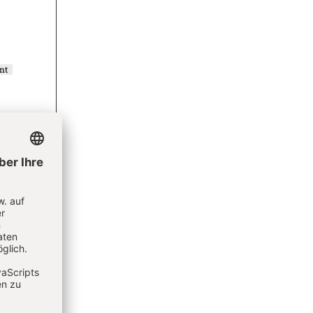
nt
ement
ieren