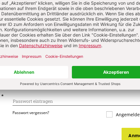
s über Ihren Kommentar
 kommentieren
Als Gast kommentieren
L
*
T
*
Passwort vergessen?
Angemeldet
Anme