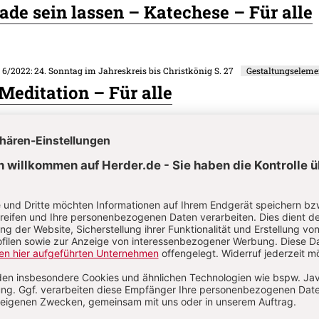
rade sein lassen – Katechese – Für alle
. 6/2022: 24. Sonntag im Jahreskreis bis Christkönig
S. 27
Gestaltungseleme
 Meditation – Für alle
. 6/2022: 24. Sonntag im Jahreskreis bis Christkönig
S. 30-32
Gestaltungsel
… meine Verantwortung – Impuls – Für
on
Komment