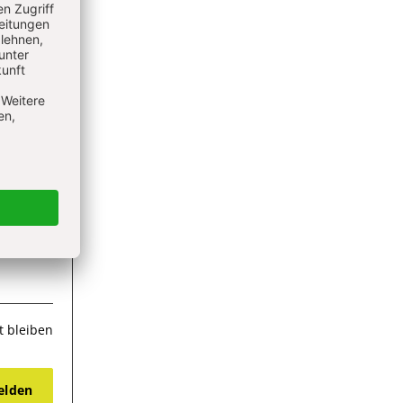
 bleiben
lden