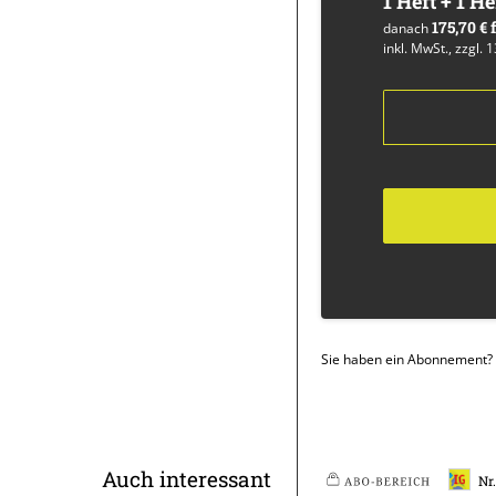
1 Heft + 1 He
175,70 €
danach
inkl. MwSt., zzgl. 
Sie haben ein Abonnement?
Überschrift
Auch interessant
Nr