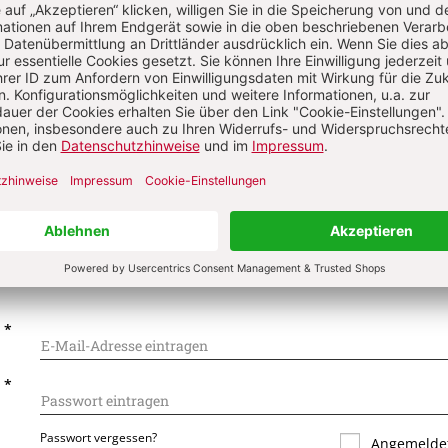
on
Komment
s über Ihren Kommentar
 kommentieren
Als Gast kommentieren
L
*
T
*
Passwort vergessen?
Angemeldet