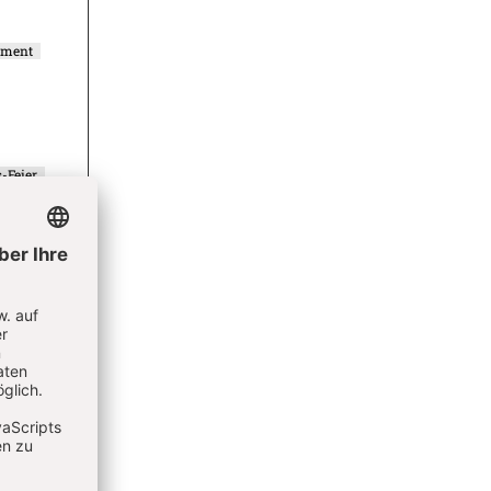
ement
-Feier
 -