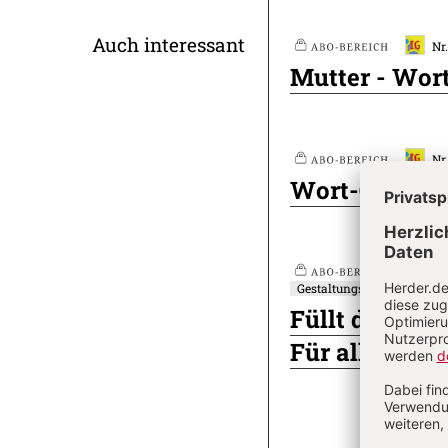
Überschrift
Auch interessant
Nr
Plus
Mutter - Wort
Artikel-
Infos
Nr
Plus
Wort-Gottes-F
Nr
Gestaltungselement
Plus
Füllt die Krü
Für alle