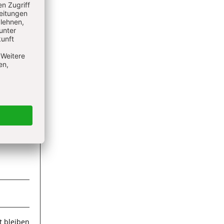
ieren
 bleiben