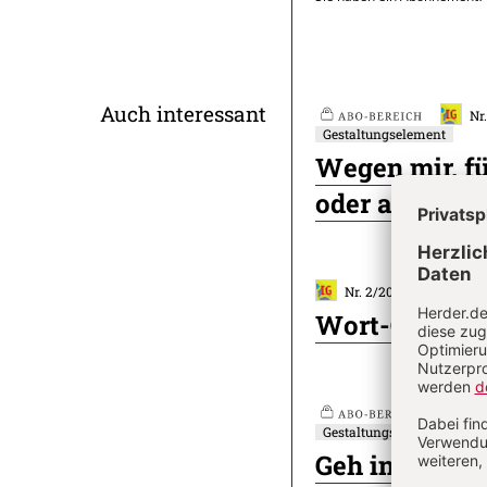
Überschrift
Auch interessant
Nr
Gestaltungselement
Plus
Artikel-
Wegen mir, f
Infos
oder an einem
Nr. 2/2025: 2. Sonntag
Wort-Gottes-
Nr
Gestaltungselement
Plus
Geh in deine