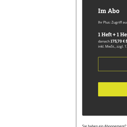
Im Abo
Ihr Plus: Zugriff 
1 Heft + 1 He
175,70 €
danach
inkl. MwSt., zzgl. 
Sie haben ein Abonnement?