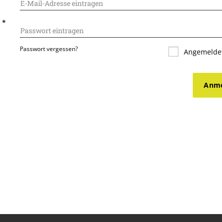
T
*
Passwort vergessen?
Angemeldet
Anme