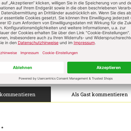
ch - Für Kinder
on
Komment
s über Ihren Kommentar
 kommentieren
Als Gast kommentieren
L
*