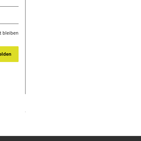
 bleiben
lden