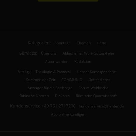
Kategorien:
Sonntage
Themen
Hefte
Services:
Über uns
Ablauf einer Wort-Gottes-Feier
Autor werden
Redaktion
Verlag:
Theologie & Pastoral
Herder Korrespondenz
Stimmen der Zeit
COMMUNIO
Gottesdienst
Anzeiger für die Seelsorge
Forum Weltkirche
Biblische Notizen
Diakonia
Römische Quartalschrift
Kundenservice
+49 761 2717200
kundenservice@herder.de
Abo online kündigen