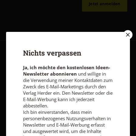
Jetzt anmelden
Nichts verpassen
AGB und Widerrufsbelehrung
Datenschutz
Barrierefreiheit
Impressum
Ja, ich möchte den kostenlosen Ideen-
Newsletter abonnieren
und willige in
die Verwendung meiner Kontaktdaten zum
Vertrag widerrufen
Abo online kündigen
Zweck des E-Mail-Marketings durch den
Verlag Herder ein. Den Newsletter oder die
E-Mail-Werbung kann ich jederzeit
abbestellen.
Ich bin einverstanden, dass mein
personenbezogenes Nutzungsverhalten in
Newsletter und E-Mail-Werbung erfasst
und ausgewertet wird, um die Inhalte