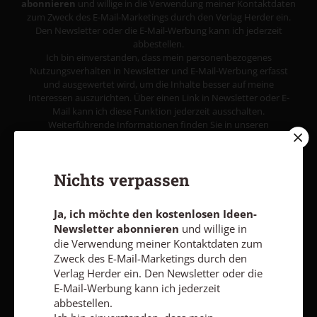
abonnieren
und willige in die Verwendung meiner Kontaktdaten
zum Zweck des E-Mail-Marketings durch den Verlag Herder ein.
Den Newsletter oder die E-Mail-Werbung kann ich jederzeit
abbestellen.
Ich bin einverstanden, dass mein personenbezogenes
Nutzungsverhalten in Newsletter und E-Mail-Werbung erfasst
und ausgewertet wird, um die Inhalte besser auf meine
Interessen auszurichten. Über einen Link in Newsletter oder E-
Mail kann ich diese Funktion jederzeit ausschalten.
Weiterführende Informationen finden Sie in unseren
Datenschutzhinweisen
.
E-MAIL
Nichts verpassen
Ja, ich möchte den kostenlosen Ideen-
Newsletter abonnieren
und willige in
Jetzt anmelden
die Verwendung meiner Kontaktdaten zum
Zweck des E-Mail-Marketings durch den
Verlag Herder ein. Den Newsletter oder die
E-Mail-Werbung kann ich jederzeit
abbestellen.