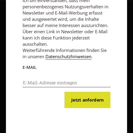
Ich bin einverstanden, dass mein
personenbezogenes Nutzungsverhalten in
Newsletter und E-Mail-Werbung erfasst
AGB und Widerrufsbelehrung
Datenschutz
Barrierefreiheit
und ausgewertet wird, um die Inhalte
Impressum
besser auf meine Interessen auszurichten.
Über einen Link in Newsletter oder E-Mail
kann ich diese Funktion jederzeit
ausschalten.
Vertrag widerrufen
Abo online kündigen
Weiterführende Informationen finden Sie
in unseren
Datenschutzhinweisen
.
E-MAIL
Jetzt anfordern
Nach oben