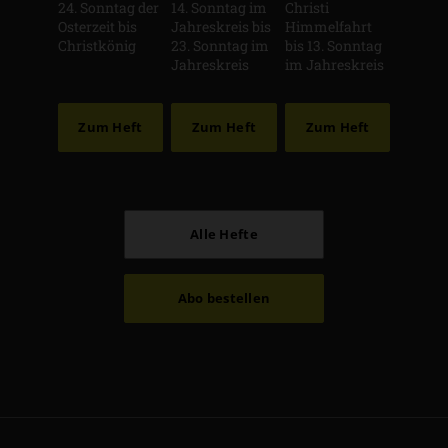
24. Sonntag der
14. Sonntag im
Christi
Osterzeit bis
Jahreskreis bis
Himmelfahrt
Christkönig
23. Sonntag im
bis 13. Sonntag
Jahreskreis
im Jahreskreis
Zum Heft
Zum Heft
Zum Heft
Alle Hefte
Abo bestellen