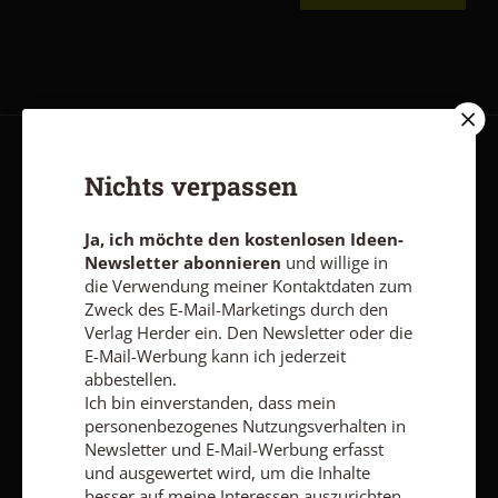
AGB und Widerrufsbelehrung
Datenschutz
Barrierefreiheit
Nichts verpassen
Impressum
Ja, ich möchte den kostenlosen Ideen-
Newsletter abonnieren
und willige in
Vertrag widerrufen
Abo online kündigen
die Verwendung meiner Kontaktdaten zum
Zweck des E-Mail-Marketings durch den
Verlag Herder ein. Den Newsletter oder die
E-Mail-Werbung kann ich jederzeit
abbestellen.
Ich bin einverstanden, dass mein
personenbezogenes Nutzungsverhalten in
Newsletter und E-Mail-Werbung erfasst
und ausgewertet wird, um die Inhalte
besser auf meine Interessen auszurichten.