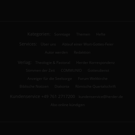
Kategorien:
Sonntage
Themen
Hefte
Services:
Über uns
Ablauf einer Wort-Gottes-Feier
Autor werden
Redaktion
Verlag:
Theologie & Pastoral
Herder Korrespondenz
Stimmen der Zeit
COMMUNIO
Gottesdienst
Anzeiger für die Seelsorge
Forum Weltkirche
Biblische Notizen
Diakonia
Römische Quartalschrift
Kundenservice
+49 761 2717200
kundenservice@herder.de
Abo online kündigen