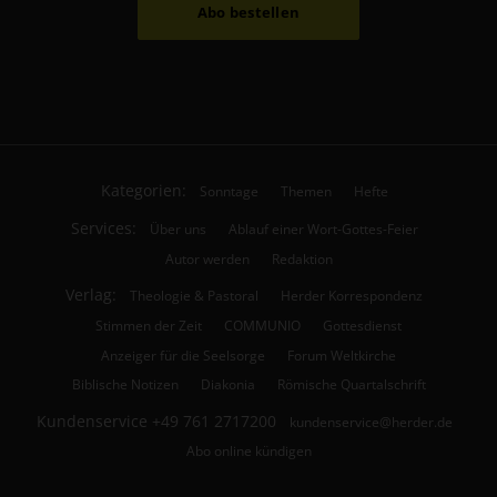
Abo bestellen
Kategorien:
Sonntage
Themen
Hefte
Services:
Über uns
Ablauf einer Wort-Gottes-Feier
Autor werden
Redaktion
Verlag:
Theologie & Pastoral
Herder Korrespondenz
Stimmen der Zeit
COMMUNIO
Gottesdienst
Anzeiger für die Seelsorge
Forum Weltkirche
Biblische Notizen
Diakonia
Römische Quartalschrift
Kundenservice
+49 761 2717200
kundenservice@herder.de
Abo online kündigen