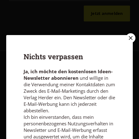
Jetzt anmelden
Nichts verpassen
AGB und Widerrufsbelehrung
Datenschutz
Barrierefreiheit
Ja, ich möchte den kostenlosen Ideen-
Impressum
Newsletter abonnieren
und willige in
die Verwendung meiner Kontaktdaten zum
Zweck des E-Mail-Marketings durch den
Vertrag widerrufen
Abo online kündigen
Verlag Herder ein. Den Newsletter oder die
E-Mail-Werbung kann ich jederzeit
abbestellen.
Ich bin einverstanden, dass mein
personenbezogenes Nutzungsverhalten in
Newsletter und E-Mail-Werbung erfasst
und ausgewertet wird, um die Inhalte