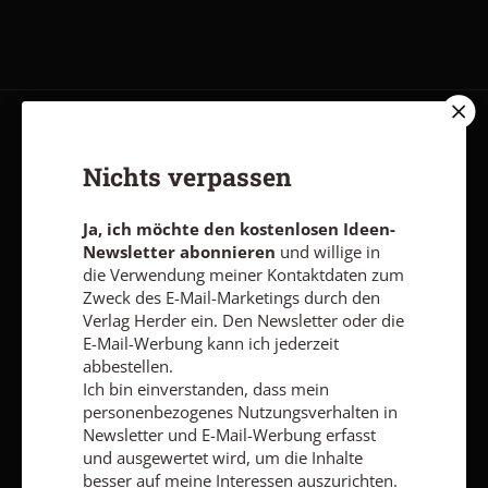
AGB und Widerrufsbelehrung
Datenschutz
Barrierefreiheit
Nichts verpassen
Impressum
Ja, ich möchte den kostenlosen Ideen-
Newsletter abonnieren
und willige in
Vertrag widerrufen
Abo online kündigen
die Verwendung meiner Kontaktdaten zum
Zweck des E-Mail-Marketings durch den
Verlag Herder ein. Den Newsletter oder die
E-Mail-Werbung kann ich jederzeit
abbestellen.
Ich bin einverstanden, dass mein
personenbezogenes Nutzungsverhalten in
Newsletter und E-Mail-Werbung erfasst
und ausgewertet wird, um die Inhalte
besser auf meine Interessen auszurichten.