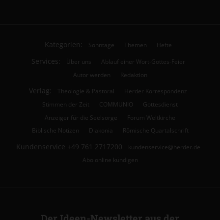
Kategorien:
Sonntage
Themen
Hefte
Services:
Über uns
Ablauf einer Wort-Gottes-Feier
Autor werden
Redaktion
Verlag:
Theologie & Pastoral
Herder Korrespondenz
Stimmen der Zeit
COMMUNIO
Gottesdienst
Anzeiger für die Seelsorge
Forum Weltkirche
Biblische Notizen
Diakonia
Römische Quartalschrift
Kundenservice
+49 761 2717200
kundenservice@herder.de
Abo online kündigen
Der Ideen-Newsletter aus der