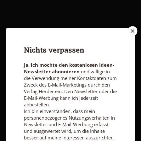
AGB und Widerrufsbelehrung
Datenschutz
Barrierefreiheit
Impressum
Nichts verpassen
Ja, ich möchte den kostenlosen Ideen-
Vertrag widerrufen
Abo online kündigen
Newsletter abonnieren
und willige in
die Verwendung meiner Kontaktdaten zum
Zweck des E-Mail-Marketings durch den
Verlag Herder ein. Den Newsletter oder die
E-Mail-Werbung kann ich jederzeit
abbestellen.
Ich bin einverstanden, dass mein
personenbezogenes Nutzungsverhalten in
Newsletter und E-Mail-Werbung erfasst
und ausgewertet wird, um die Inhalte
besser auf meine Interessen auszurichten.