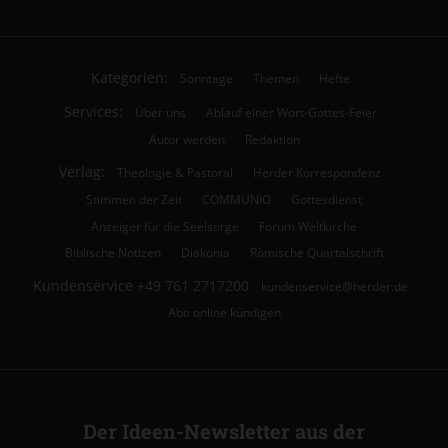
Kategorien:
Sonntage
Themen
Hefte
Services:
Über uns
Ablauf einer Wort-Gottes-Feier
Autor werden
Redaktion
Verlag:
Theologie & Pastoral
Herder Korrespondenz
Stimmen der Zeit
COMMUNIO
Gottesdienst
Anzeiger für die Seelsorge
Forum Weltkirche
Biblische Notizen
Diakonia
Römische Quartalschrift
Kundenservice
+49 761 2717200
kundenservice@herder.de
Abo online kündigen
Der Ideen-Newsletter aus der