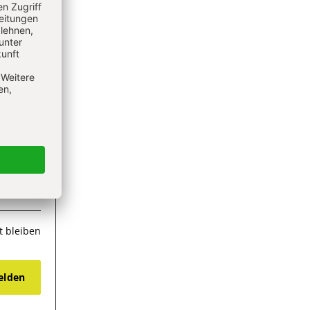
 bleiben
lden