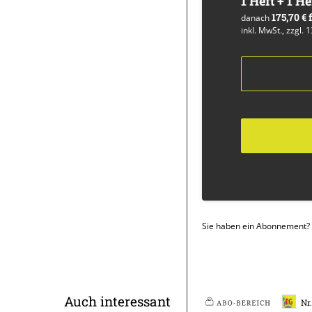
1 Heft + 1 He
175,70 €
danach
inkl. MwSt., zzgl. 
Sie haben ein Abonnement?
Überschrift
Auch interessant
Nr