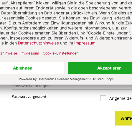
s über Ihren Kommentar
 kommentieren
Als Gast kommentieren
L
*
T
*
Passwort vergessen?
Angemeldet
Anme