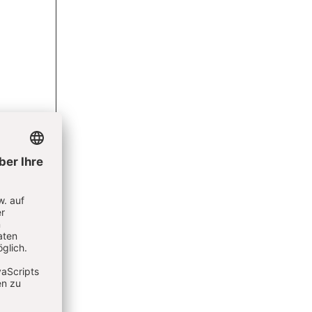
ent
ieren