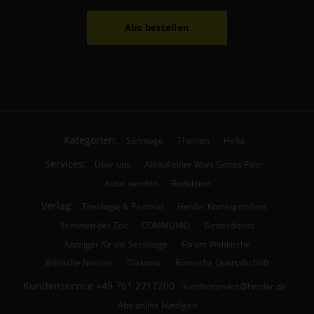
Abo bestellen
Kategorien:
Sonntage
Themen
Hefte
Services:
Über uns
Ablauf einer Wort-Gottes-Feier
Autor werden
Redaktion
Verlag:
Theologie & Pastoral
Herder Korrespondenz
Stimmen der Zeit
COMMUNIO
Gottesdienst
Anzeiger für die Seelsorge
Forum Weltkirche
Biblische Notizen
Diakonia
Römische Quartalschrift
Kundenservice
+49 761 2717200
kundenservice@herder.de
Abo online kündigen