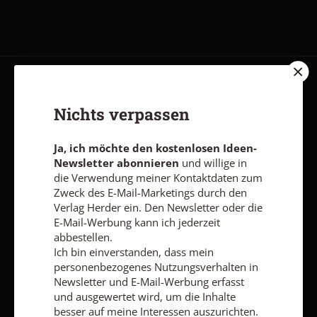
AGB und Widerrufsbelehrung
Datenschutz
Barrierefreiheit
Nichts verpassen
Impressum
Ja, ich möchte den kostenlosen Ideen-
Vertrag widerrufen
Abo online kündigen
Newsletter abonnieren
und willige in
die Verwendung meiner Kontaktdaten zum
Zweck des E-Mail-Marketings durch den
Verlag Herder ein. Den Newsletter oder die
E-Mail-Werbung kann ich jederzeit
abbestellen.
Ich bin einverstanden, dass mein
personenbezogenes Nutzungsverhalten in
Newsletter und E-Mail-Werbung erfasst
und ausgewertet wird, um die Inhalte
besser auf meine Interessen auszurichten.