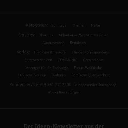
Kategorien:
Sonntage
Themen
Hefte
Services:
Über uns
Ablauf einer Wort-Gottes-Feier
Autor werden
Redaktion
Verlag:
Theologie & Pastoral
Herder Korrespondenz
Stimmen der Zeit
COMMUNIO
Gottesdienst
Anzeiger für die Seelsorge
Forum Weltkirche
Biblische Notizen
Diakonia
Römische Quartalschrift
Kundenservice
+49 761 2717200
kundenservice@herder.de
Abo online kündigen
Der Ideen-Newsletter aus der