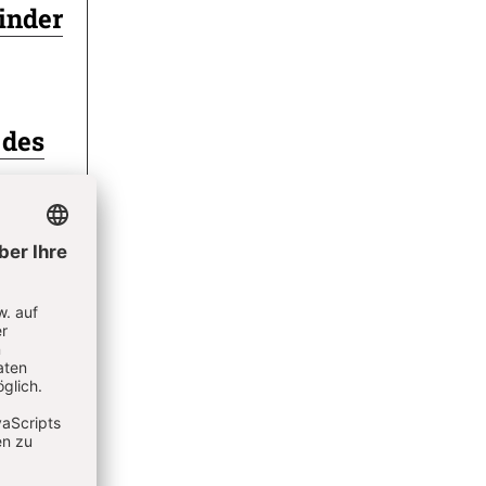
inder
 des
ieren