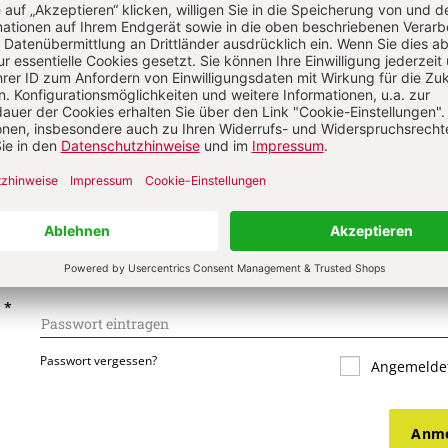
s über Ihren Kommentar
 kommentieren
Als Gast kommentieren
L
*
T
*
Passwort vergessen?
Angemeldet
Anme