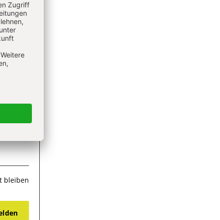
 bleiben
lden