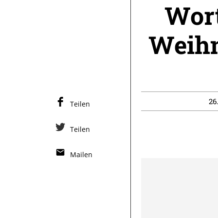
Wort
Weihn
26
Teilen
Teilen
Mailen