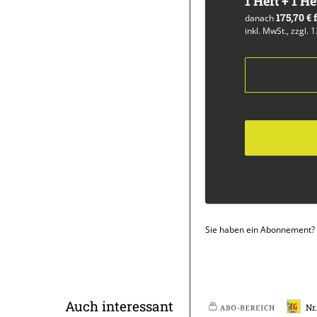
1 Heft + 1 He
175,70 €
danach
inkl. MwSt., zzgl. 
Sie haben ein Abonnement?
Überschrift
Auch interessant
Nr