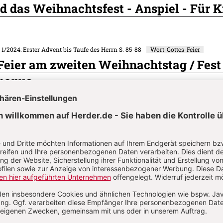
 das Weihnachtsfest - Anspiel - Für K
. 1/2024: Erster Advent bis Taufe des Herrn
S. 85-88
Wort-Gottes-Feier
Feier am zweiten Weihnachtstag / Fest
phanus
. 1/2024: Erster Advent bis Taufe des Herrn
S. 89
Gestaltungselement
tion - Für alle
on
Komment