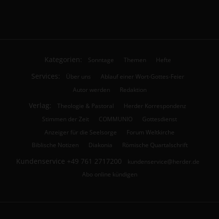
Kategorien:
Sonntage
Themen
Hefte
Services:
Über uns
Ablauf einer Wort-Gottes-Feier
Autor werden
Redaktion
Verlag:
Theologie & Pastoral
Herder Korrespondenz
Stimmen der Zeit
COMMUNIO
Gottesdienst
Anzeiger für die Seelsorge
Forum Weltkirche
Biblische Notizen
Diakonia
Römische Quartalschrift
Kundenservice
+49 761 2717200
kundenservice@herder.de
Abo online kündigen