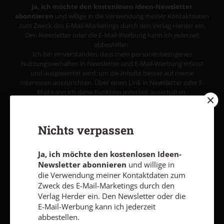
Ja, ich möchte den kostenlosen Ideen-Newsletter
abonnieren
und willige in die Verwendung meiner Kontaktdaten
zum Zweck des E-Mail-Marketings durch den Verlag Herder ein.
Den Newsletter oder die E-Mail-Werbung kann ich jederzeit
abbestellen.
Ich bin einverstanden, dass mein personenbezogenes
Nutzungsverhalten in Newsletter und E-Mail-Werbung erfasst
und ausgewertet wird, um die Inhalte besser auf meine
Interessen auszurichten. Über einen Link in Newsletter oder E-
Mail kann ich diese Funktion jederzeit ausschalten.
Weiterführende Informationen finden Sie in unseren
Datenschutzhinweisen
.
Nichts verpassen
E-MAIL
Ja, ich möchte den kostenlosen Ideen-
Newsletter abonnieren
und willige in
die Verwendung meiner Kontaktdaten zum
Jetzt anmelden
Zweck des E-Mail-Marketings durch den
Verlag Herder ein. Den Newsletter oder die
E-Mail-Werbung kann ich jederzeit
abbestellen.