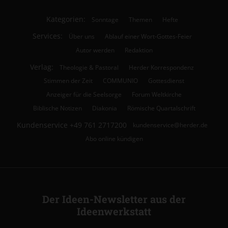
Kategorien:
Sonntage
Themen
Hefte
Services:
Über uns
Ablauf einer Wort-Gottes-Feier
Autor werden
Redaktion
Verlag:
Theologie & Pastoral
Herder Korrespondenz
Stimmen der Zeit
COMMUNIO
Gottesdienst
Anzeiger für die Seelsorge
Forum Weltkirche
Biblische Notizen
Diakonia
Römische Quartalschrift
Kundenservice
+49 761 2717200
kundenservice@herder.de
Abo online kündigen
Der Ideen-Newsletter aus der
Ideenwerkstatt