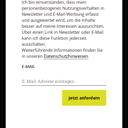
Ich bin einverstanden, dass mein
personenbezogenes Nutzungsverhalten in
Newsletter und E-Mail-Werbung erfasst
und ausgewertet wird, um die Inhalte
AGB und Widerrufsbelehrung
Datenschutz
Barrierefreiheit
besser auf meine Interessen auszurichten.
Impressum
Über einen Link in Newsletter oder E-Mail
kann ich diese Funktion jederzeit
ausschalten.
Weiterführende Informationen finden Sie
Vertrag widerrufen
Abo online kündigen
in unseren
Datenschutzhinweisen
.
E-MAIL
Jetzt anfordern
Nach oben