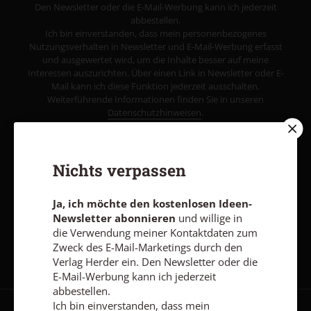
Den Newsletter oder die E-Mail-Werbung kann ich jederzeit
abbestellen.
Ich bin einverstanden, dass mein personenbezogenes
Nutzungsverhalten in Newsletter und E-Mail-Werbung erfasst
und ausgewertet wird, um die Inhalte besser auf meine
Interessen auszurichten. Über einen Link in Newsletter oder E-
Mail kann ich diese Funktion jederzeit ausschalten.
Weiterführende Informationen finden Sie in unseren
Datenschutzhinweisen
.
E-MAIL
Nichts verpassen
Ja, ich möchte den kostenlosen Ideen-
Jetzt anmelden
Newsletter abonnieren
und willige in
die Verwendung meiner Kontaktdaten zum
Zweck des E-Mail-Marketings durch den
Verlag Herder ein. Den Newsletter oder die
E-Mail-Werbung kann ich jederzeit
abbestellen.
Ich bin einverstanden, dass mein