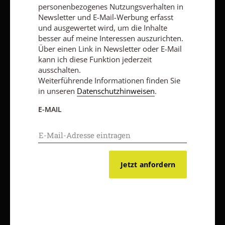
personenbezogenes Nutzungsverhalten in
AGB und Widerrufsbelehrung
Datenschutz
Barrierefreiheit
Newsletter und E-Mail-Werbung erfasst
Impressum
und ausgewertet wird, um die Inhalte
besser auf meine Interessen auszurichten.
Über einen Link in Newsletter oder E-Mail
Vertrag widerrufen
Abo online kündigen
kann ich diese Funktion jederzeit
ausschalten.
Weiterführende Informationen finden Sie
in unseren
Datenschutzhinweisen
.
E-MAIL
Jetzt anfordern
Nach oben