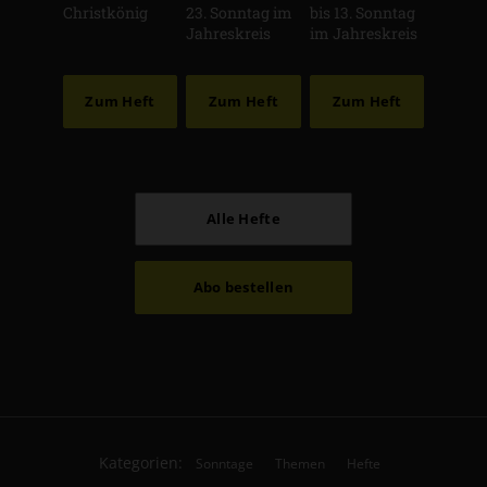
Christkönig
23. Sonntag im
bis 13. Sonntag
Jahreskreis
im Jahreskreis
Zum Heft
Zum Heft
Zum Heft
Alle Hefte
Abo bestellen
Kategorien:
Sonntage
Themen
Hefte