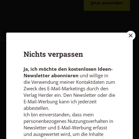
Jetzt anmelden
Nichts verpassen
AGB und Widerrufsbelehrung
Datenschutz
Barrierefreiheit
Impressum
Ja, ich möchte den kostenlosen Ideen-
Newsletter abonnieren
und willige in
die Verwendung meiner Kontaktdaten zum
Vertrag widerrufen
Abo online kündigen
Zweck des E-Mail-Marketings durch den
Verlag Herder ein. Den Newsletter oder die
E-Mail-Werbung kann ich jederzeit
abbestellen.
Ich bin einverstanden, dass mein
personenbezogenes Nutzungsverhalten in
Newsletter und E-Mail-Werbung erfasst
und ausgewertet wird, um die Inhalte