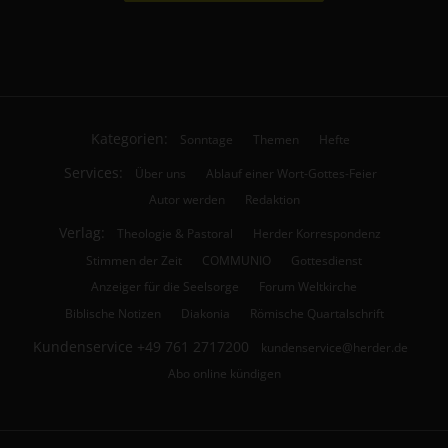
Kategorien:
Sonntage
Themen
Hefte
Services:
Über uns
Ablauf einer Wort-Gottes-Feier
Autor werden
Redaktion
Verlag:
Theologie & Pastoral
Herder Korrespondenz
Stimmen der Zeit
COMMUNIO
Gottesdienst
Anzeiger für die Seelsorge
Forum Weltkirche
Biblische Notizen
Diakonia
Römische Quartalschrift
Kundenservice
+49 761 2717200
kundenservice@herder.de
Abo online kündigen