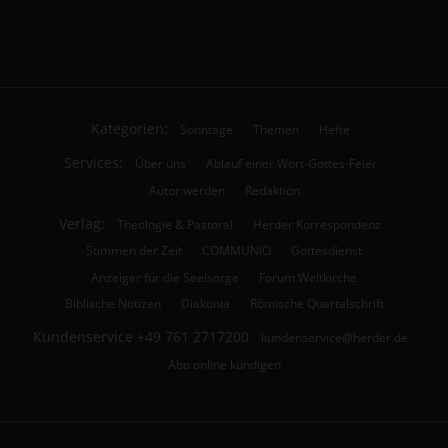
Kategorien:
Sonntage
Themen
Hefte
Services:
Über uns
Ablauf einer Wort-Gottes-Feier
Autor werden
Redaktion
Verlag:
Theologie & Pastoral
Herder Korrespondenz
Stimmen der Zeit
COMMUNIO
Gottesdienst
Anzeiger für die Seelsorge
Forum Weltkirche
Biblische Notizen
Diakonia
Römische Quartalschrift
Kundenservice
+49 761 2717200
kundenservice@herder.de
Abo online kündigen