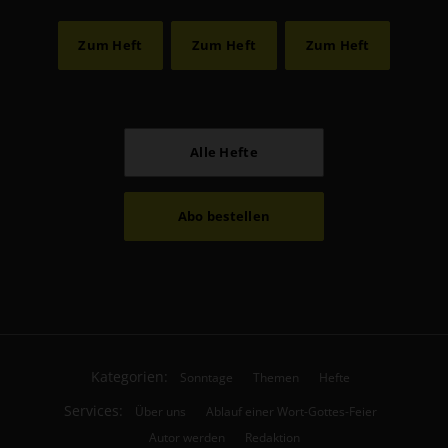
Zum Heft
Zum Heft
Zum Heft
Alle Hefte
Abo bestellen
Kategorien:
Sonntage
Themen
Hefte
Services:
Über uns
Ablauf einer Wort-Gottes-Feier
Autor werden
Redaktion