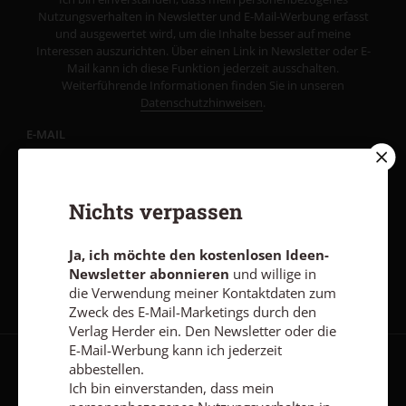
Nutzungsverhalten in Newsletter und E-Mail-Werbung erfasst
und ausgewertet wird, um die Inhalte besser auf meine
Interessen auszurichten. Über einen Link in Newsletter oder E-
Mail kann ich diese Funktion jederzeit ausschalten.
Weiterführende Informationen finden Sie in unseren
Datenschutzhinweisen
.
E-MAIL
Nichts verpassen
Jetzt anmelden
Ja, ich möchte den kostenlosen Ideen-
Newsletter abonnieren
und willige in
die Verwendung meiner Kontaktdaten zum
Zweck des E-Mail-Marketings durch den
Verlag Herder ein. Den Newsletter oder die
E-Mail-Werbung kann ich jederzeit
abbestellen.
AGB und Widerrufsbelehrung
Datenschutz
Barrierefreiheit
Ich bin einverstanden, dass mein
Impressum