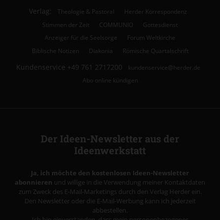
Verlag:
Theologie & Pastoral
Herder Korrespondenz
Stimmen der Zeit
COMMUNIO
Gottesdienst
Anzeiger für die Seelsorge
Forum Weltkirche
Biblische Notizen
Diakonia
Römische Quartalschrift
Kundenservice
+49 761 2717200
kundenservice@herder.de
Abo online kündigen
Der Ideen-Newsletter aus der
Ideenwerkstatt
Ja, ich möchte den kostenlosen Ideen-Newsletter
abonnieren
und willige in die Verwendung meiner Kontaktdaten
zum Zweck des E-Mail-Marketings durch den Verlag Herder ein.
Den Newsletter oder die E-Mail-Werbung kann ich jederzeit
abbestellen.
Ich bin einverstanden, dass mein personenbezogenes