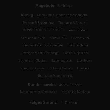
Angebote:
Umfragen
Verlag:
Media Sales Herder Korrespondenz
Religion & Spiritualität
Theologie & Pastoral
CHRIST IN DER GEGENWART
einfach leben
Stimmen der Zeit
COMMUNIO
Gottesdienst
Ideenwerkstatt Gottesdienste
Pastoralblätter
Anzeiger für die Seelsorge
Forum Weltkirche
Gemeinsam Glauben
Lebensspuren
Bibel lesen
kunst und kirche
Biblische Notizen
Diakonia
Römische Quartalschrift
Kundenservice
+49 761 2717200
kundenservice@herder.de
Abo online kündigen
Folgen Sie uns:
Facebook