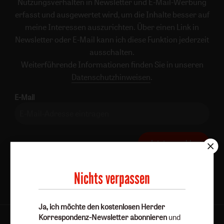
Nutzungsverhalten in Newsletter und E-Mail-Werbung
erfasst und ausgewertet wird, um die Inhalte besser auf
meine Interessen auszurichten. Über einen Link in
Newsletter oder E-Mail kann ich diese Funktion jederzeit
ausschalten.
Weiterführende Informationen finden Sie in unseren
Datenschutzhinweisen
.
E-Mail
Jetzt anmelden
Nichts verpassen
Ja, ich möchte den kostenlosen Herder
Korrespondenz-Newsletter abonnieren
und