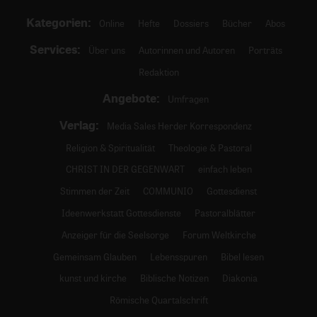
Kategorien:
Online
Hefte
Dossiers
Bücher
Abos
Services:
Über uns
Autorinnen und Autoren
Porträts
Redaktion
Angebote:
Umfragen
Verlag:
Media Sales Herder Korrespondenz
Religion & Spiritualität
Theologie & Pastoral
CHRIST IN DER GEGENWART
einfach leben
Stimmen der Zeit
COMMUNIO
Gottesdienst
Ideenwerkstatt Gottesdienste
Pastoralblätter
Anzeiger für die Seelsorge
Forum Weltkirche
Gemeinsam Glauben
Lebensspuren
Bibel lesen
kunst und kirche
Biblische Notizen
Diakonia
Römische Quartalschrift