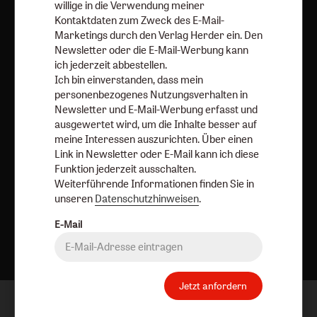
AGB und Widerrufsbelehrung
Datenschutz
willige in die Verwendung meiner
Kontaktdaten zum Zweck des E-Mail-
Barrierefreiheit
Impressum
Marketings durch den Verlag Herder ein. Den
Newsletter oder die E-Mail-Werbung kann
Vertrag widerrufen
Abo online kündigen
ich jederzeit abbestellen.
Ich bin einverstanden, dass mein
personenbezogenes Nutzungsverhalten in
Newsletter und E-Mail-Werbung erfasst und
ausgewertet wird, um die Inhalte besser auf
meine Interessen auszurichten. Über einen
Link in Newsletter oder E-Mail kann ich diese
Funktion jederzeit ausschalten.
Weiterführende Informationen finden Sie in
unseren
Datenschutzhinweisen
.
E-Mail
Nach oben
Jetzt anfordern