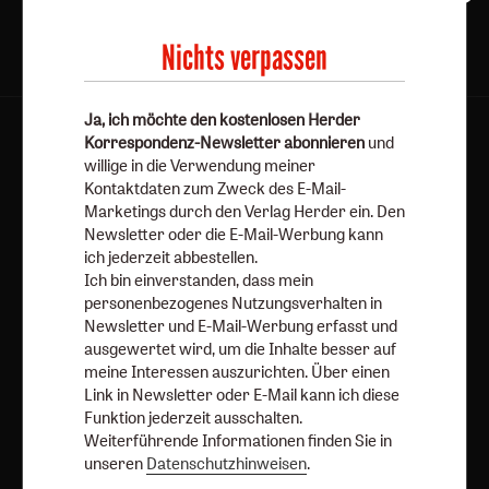
Nichts verpassen
Ja, ich möchte den kostenlosen Herder
AGB und Widerrufsbelehrung
Datenschutz
Korrespondenz-Newsletter abonnieren
und
willige in die Verwendung meiner
Barrierefreiheit
Impressum
Kontaktdaten zum Zweck des E-Mail-
Marketings durch den Verlag Herder ein. Den
Newsletter oder die E-Mail-Werbung kann
Vertrag widerrufen
Abo online kündigen
ich jederzeit abbestellen.
Ich bin einverstanden, dass mein
personenbezogenes Nutzungsverhalten in
Newsletter und E-Mail-Werbung erfasst und
ausgewertet wird, um die Inhalte besser auf
meine Interessen auszurichten. Über einen
Link in Newsletter oder E-Mail kann ich diese
Funktion jederzeit ausschalten.
Weiterführende Informationen finden Sie in
unseren
Datenschutzhinweisen
.
Nach oben