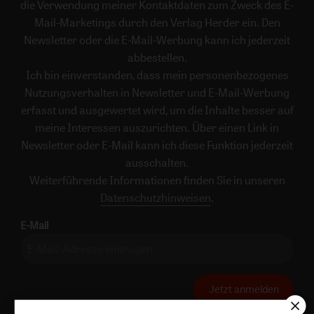
die Verwendung meiner Kontaktdaten zum Zweck des E-
Mail-Marketings durch den Verlag Herder ein. Den
Newsletter oder die E-Mail-Werbung kann ich jederzeit
abbestellen.
Ich bin einverstanden, dass mein personenbezogenes
Nutzungsverhalten in Newsletter und E-Mail-Werbung
erfasst und ausgewertet wird, um die Inhalte besser auf
meine Interessen auszurichten. Über einen Link in
Newsletter oder E-Mail kann ich diese Funktion jederzeit
ausschalten.
Weiterführende Informationen finden Sie in unseren
Datenschutzhinweisen
.
E-Mail
Jetzt anmelden