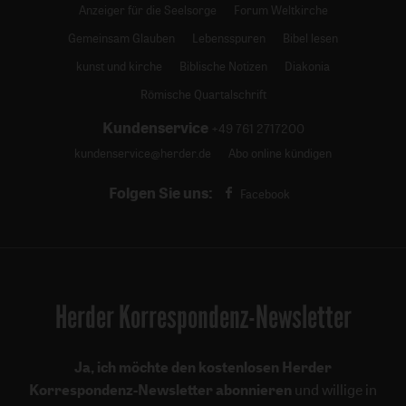
Anzeiger für die Seelsorge
Forum Weltkirche
Gemeinsam Glauben
Lebensspuren
Bibel lesen
kunst und kirche
Biblische Notizen
Diakonia
Römische Quartalschrift
Kundenservice
+49 761 2717200
kundenservice@herder.de
Abo online kündigen
Folgen Sie uns:
Facebook
Herder Korrespondenz-Newsletter
Ja, ich möchte den kostenlosen Herder
Korrespondenz-Newsletter abonnieren
und willige in