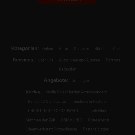
Kategorien:
Online
Hefte
Dossiers
Bücher
Abos
Services:
Über uns
Autorinnen und Autoren
Porträts
Redaktion
Angebote:
Umfragen
Verlag:
Media Sales Herder Korrespondenz
Religion & Spiritualität
Theologie & Pastoral
CHRIST IN DER GEGENWART
einfach leben
Stimmen der Zeit
COMMUNIO
Gottesdienst
Ideenwerkstatt Gottesdienste
Pastoralblätter