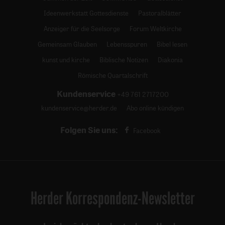
Ideenwerkstatt Gottesdienste
Pastoralblätter
Anzeiger für die Seelsorge
Forum Weltkirche
Gemeinsam Glauben
Lebensspuren
Bibel lesen
kunst und kirche
Biblische Notizen
Diakonia
Römische Quartalschrift
Kundenservice
+49 761 2717200
kundenservice@herder.de
Abo online kündigen
Folgen Sie uns:
Facebook
Herder Korrespondenz-Newsletter