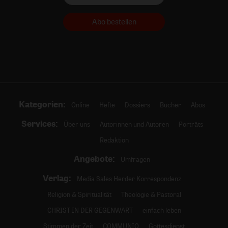
Abo bestellen
Kategorien:
Online
Hefte
Dossiers
Bücher
Abos
Services:
Über uns
Autorinnen und Autoren
Porträts
Redaktion
Angebote:
Umfragen
Verlag:
Media Sales Herder Korrespondenz
Religion & Spiritualität
Theologie & Pastoral
CHRIST IN DER GEGENWART
einfach leben
Stimmen der Zeit
COMMUNIO
Gottesdienst