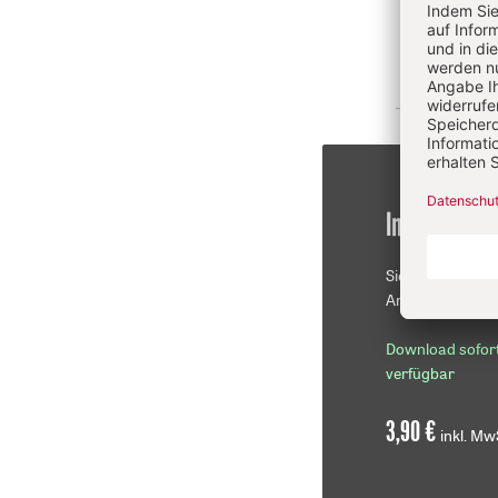
Im Einzelkau
Sie erhalten die
Artikel als PDF-D
Download sofor
verfügbar
3,90 €
inkl. Mw