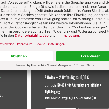
Diesen Artikel jetzt lesen!
f
Im Abo
sen
Ihr Plus: Zugriff auch auf alle anderen
atei.
Artikel im Abo-Bereich
t
2 Hefte + 2 Hefte digital 0,00 €
120,40 € für 7 Ausgaben pro Halbjahr +
danach
Digitalzugang
St
inkl. MwSt., zzgl. 9,10 € Versand (D)