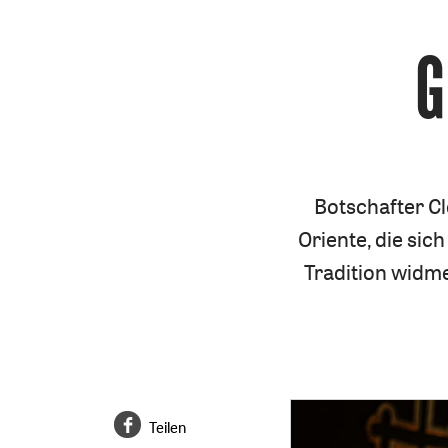
G
Botschafter Cl
Oriente, die sic
Tradition widme
Teilen