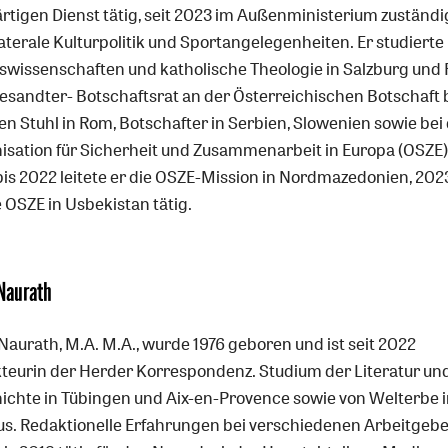
rtigen Dienst tätig, seit 2023 im Außenministerium zuständi
aterale Kulturpolitik und Sportangelegenheiten. Er studierte
swissenschaften und katholische Theologie in Salzburg und 
esandter- Botschaftsrat an der Österreichischen Botschaft
en Stuhl in Rom, Botschafter in Serbien, Slowenien sowie bei
isation für Sicherheit und Zusammenarbeit in Europa (OSZE)
bis 2022 leitete er die OSZE-Mission in Nordmazedonien, 202
e OSZE in Usbekistan tätig.
 Naurath
Naurath, M.A. M.A., wurde 1976 geboren und ist seit 2022
teurin der Herder Korrespondenz. Studium der Literatur un
ichte in Tübingen und Aix-en-Provence sowie von Welterbe 
us. Redaktionelle Erfahrungen bei verschiedenen Arbeitgebe