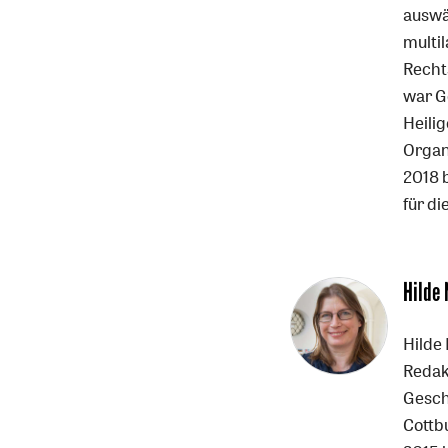
auswä
multil
Recht
war G
Heilig
Organ
2018 
für di
Hilde
Hilde 
Redak
Gesch
Cottb