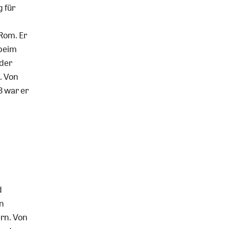
g für
Rom. Er
 beim
 der
. Von
3 war er
d
in
rn. Von