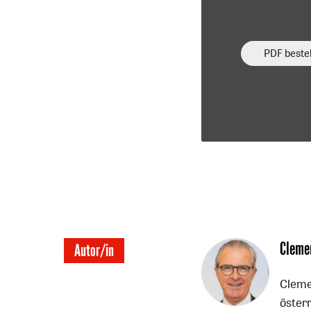
PDF bestel
Überschrift
Cleme
Autor/in
Artikel-
Cleme
Infos
österr