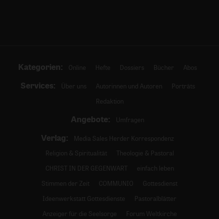
Kategorien:
Online
Hefte
Dossiers
Bücher
Abos
Services:
Über uns
Autorinnen und Autoren
Porträts
Redaktion
Angebote:
Umfragen
Verlag:
Media Sales Herder Korrespondenz
Religion & Spiritualität
Theologie & Pastoral
CHRIST IN DER GEGENWART
einfach leben
Stimmen der Zeit
COMMUNIO
Gottesdienst
Ideenwerkstatt Gottesdienste
Pastoralblätter
Anzeiger für die Seelsorge
Forum Weltkirche