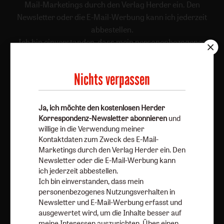
Mail-Marketings durch den Verlag Herder ein. Den
Newsletter oder die E-Mail-Werbung kann ich jederzeit
abbestellen.
Ich bin einverstanden, dass mein personenbezogenes
Nutzungsverhalten in Newsletter und E-Mail-Werbung
erfasst und ausgewertet wird, um die Inhalte besser auf
Nichts verpassen
meine Interessen auszurichten. Über einen Link in
Newsletter oder E-Mail kann ich diese Funktion jederzeit
ausschalten.
Ja, ich möchte den kostenlosen Herder
Weiterführende Informationen finden Sie in unseren
Korrespondenz-Newsletter abonnieren
und
Datenschutzhinweisen
.
willige in die Verwendung meiner
Kontaktdaten zum Zweck des E-Mail-
E-Mail
Marketings durch den Verlag Herder ein. Den
Newsletter oder die E-Mail-Werbung kann
ich jederzeit abbestellen.
Ich bin einverstanden, dass mein
personenbezogenes Nutzungsverhalten in
Jetzt anmelden
Newsletter und E-Mail-Werbung erfasst und
ausgewertet wird, um die Inhalte besser auf
meine Interessen auszurichten. Über einen