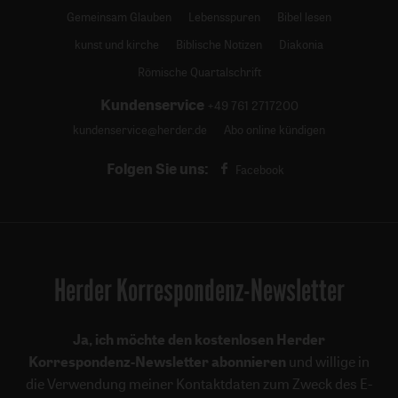
Gemeinsam Glauben
Lebensspuren
Bibel lesen
kunst und kirche
Biblische Notizen
Diakonia
Römische Quartalschrift
Kundenservice
+49 761 2717200
kundenservice@herder.de
Abo online kündigen
Folgen Sie uns:
Facebook
Herder Korrespondenz-Newsletter
Ja, ich möchte den kostenlosen Herder
Korrespondenz-Newsletter abonnieren
und willige in
die Verwendung meiner Kontaktdaten zum Zweck des E-