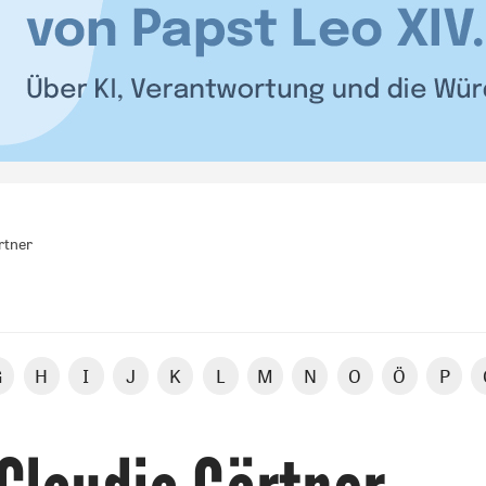
rtner
G
H
I
J
K
L
M
N
O
Ö
P