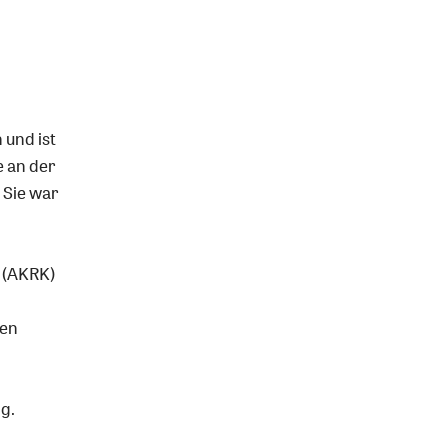
 und ist
e an der
 Sie war
 (AKRK)
ten
ng.