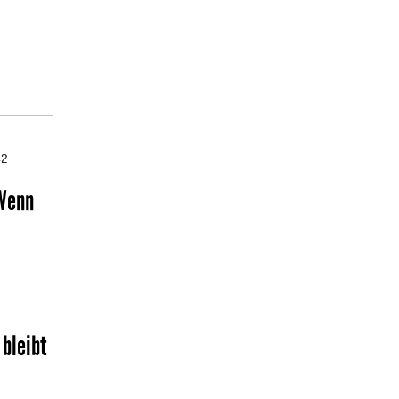
42
Wenn
bleibt