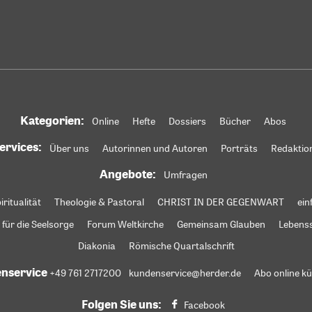
Kategorien:
Online
Hefte
Dossiers
Bücher
Abos
ervices:
Über uns
Autorinnen und Autoren
Porträts
Redaktio
Angebote:
Umfragen
iritualität
Theologie & Pastoral
CHRIST IN DER GEGENWART
ein
 für die Seelsorge
Forum Weltkirche
Gemeinsam Glauben
Lebens
Diakonia
Römische Quartalschrift
nservice
+49 761 2717200
kundenservice@herder.de
Abo online k
Folgen Sie uns:
Facebook