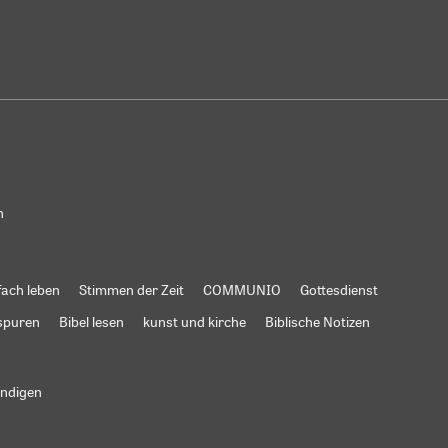
n
fach leben
Stimmen der Zeit
COMMUNIO
Gottesdienst
spuren
Bibel lesen
kunst und kirche
Biblische Notizen
ündigen