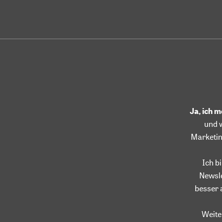
Ja, ich 
und 
Marketin
Ich b
Newsle
besser 
Weite