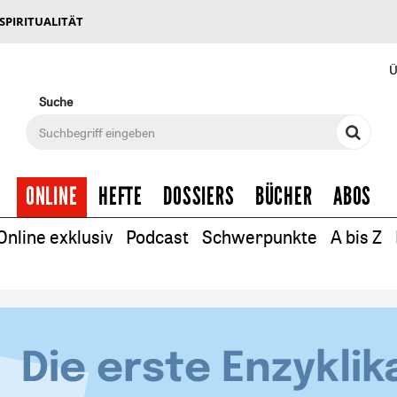
 SPIRITUALITÄT
Ü
Suche
ONLINE
HEFTE
DOSSIERS
BÜCHER
ABOS
Online exklusiv
Podcast
Schwerpunkte
A bis Z