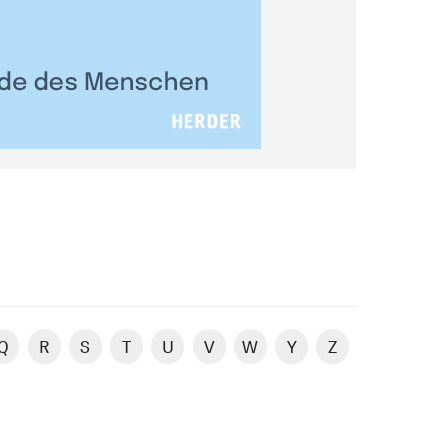
Q
R
S
T
U
V
W
Y
Z