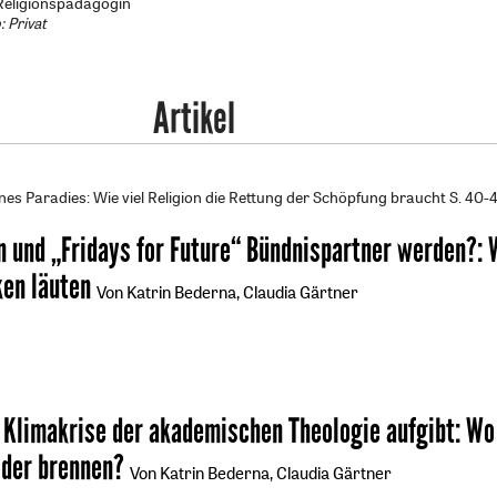
 Religionspädagogin
: Privat
Artikel
nes Paradies: Wie viel Religion die Rettung der Schöpfung braucht
S. 40-
n und „Fridays for Future“ Bündnispartner werden?
:
ken läuten
Von Katrin Bederna, Claudia Gärtner
 Klimakrise der akademischen Theologie aufgibt
:
Wo 
lder brennen?
Von Katrin Bederna, Claudia Gärtner