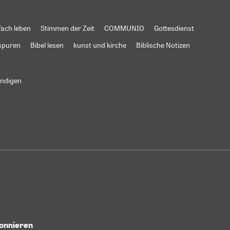
fach leben
Stimmen der Zeit
COMMUNIO
Gottesdienst
spuren
Bibel lesen
kunst und kirche
Biblische Notizen
ündigen
bonnieren