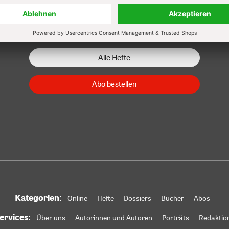
Zum Heft
Zum Heft
Zum Heft
Alle Hefte
Abo bestellen
Kategorien:
Online
Hefte
Dossiers
Bücher
Abos
ervices:
Über uns
Autorinnen und Autoren
Porträts
Redaktio