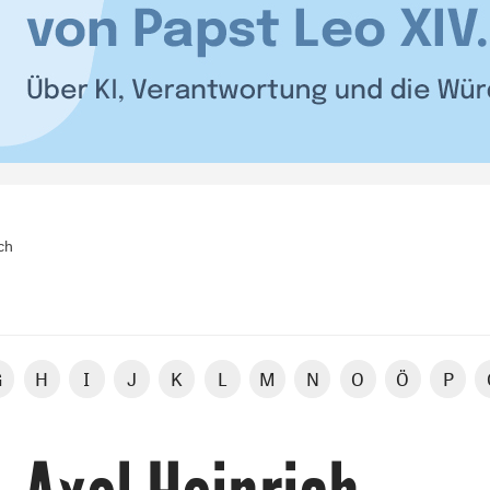
ch
G
H
I
J
K
L
M
N
O
Ö
P