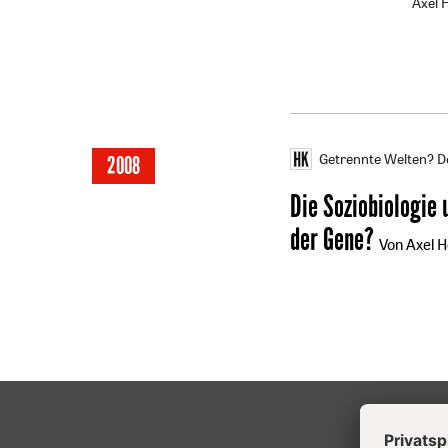
Axel 
Getrennte Welten? D
2008
Die Soziobiologie 
der Gene?
Von Axel H