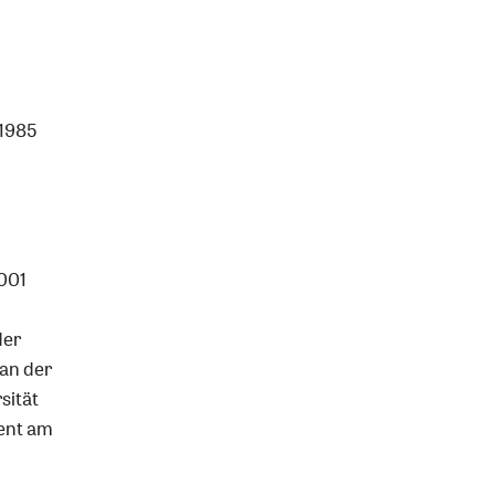
 1985
001
der
 an der
sität
ent am