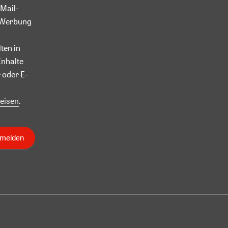
Mail-
l-Werbung
ten in
Inhalte
 oder E-
eisen
.
nmelden