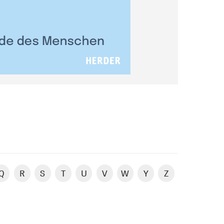
Q
R
S
T
U
V
W
Y
Z