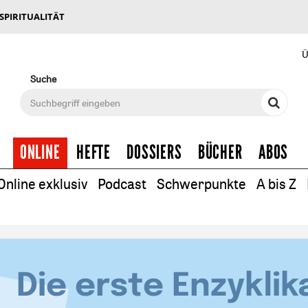
 SPIRITUALITÄT
Ü
Suche
ONLINE
HEFTE
DOSSIERS
BÜCHER
ABOS
Online exklusiv
Podcast
Schwerpunkte
A bis Z