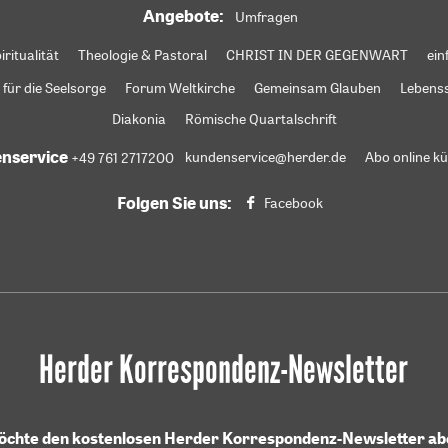
Angebote:
Umfragen
iritualität
Theologie & Pastoral
CHRIST IN DER GEGENWART
ein
 für die Seelsorge
Forum Weltkirche
Gemeinsam Glauben
Lebens
Diakonia
Römische Quartalschrift
nservice
+49 761 2717200
kundenservice@herder.de
Abo online k
Folgen Sie uns:
Facebook
Herder Korrespondenz-Newsletter
möchte den kostenlosen Herder Korrespondenz-Newsletter a