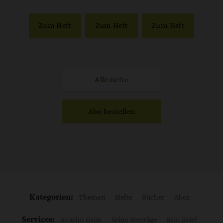
Zum Heft
Zum Heft
Zum Heft
Alle Hefte
Abo bestellen
Kategorien:
Themen
Hefte
Bücher
Abos
Services:
Anselm Grün
Seine Vorträge
Sein Brief