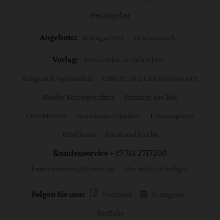
Herausgeber
Angebote:
Schlagwörter
Gewinnspiele
Verlag:
Media Sales einfach leben
Religion & Spiritualität
CHRIST IN DER GEGENWART
Herder Korrespondenz
Stimmen der Zeit
COMMUNIO
Gemeinsam Glauben
Lebensspuren
Bibel lesen
kunst und kirche
Kundenservice
+49 761 2717200
kundenservice@herder.de
Abo online kündigen
Folgen Sie uns:
Facebook
Instagram
YouTube