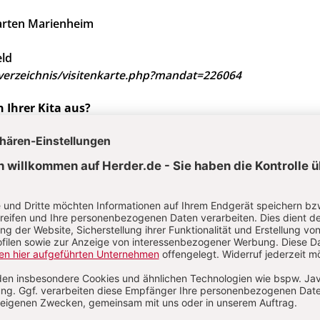
arten Marienheim
eld
/verzeichnis/visitenkarte.php?mandat=226064
n Ihrer Kita aus?
uns ein Foto von Ihrem
Raumkonzept an:
tdeckungskiste.de
Die