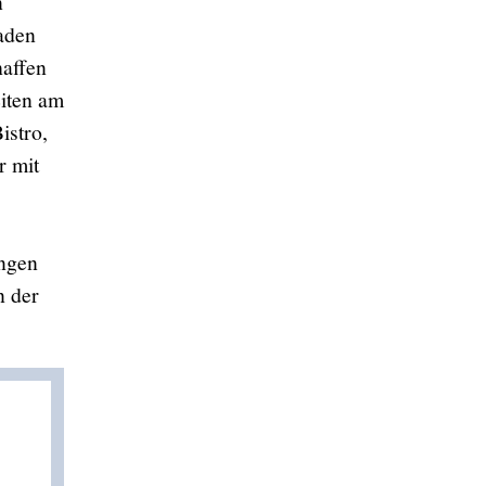
n
raden
haffen
eiten am
istro,
r mit
ungen
n der