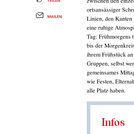
zwischen den einze
TEILEN
ortsansässiger Schr
MAILEN
Linien, den Kanten 
eine ruhige Atmosph
Tag: Frühmorgens t
bis der Morgenkreis
ihrem Frühstück an d
Gruppen, selbst wen
gemeinsames Mittage
wie Festen, Elterna
alle Platz haben.
Infos