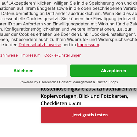
Entdeckungskiste i
Abo
6 Ausgaben pro Jahr
Impulse für die Umsetzung der
frühkindlichen Bildungspläne für Kinder
im Alter von 1 bis 10 Jahren
Leicht umsetzbare und aktuelle
Praxisideen
Pädagogisch fundiert und erprobt – von
Fachkräften aus der Praxis für die Praxis
Kostenlose digitale Zusatzmaterialien wie
Kopiervorlagen, Bild- und Fotokarten,
Checklisten u.v.m.
Jetzt gratis testen