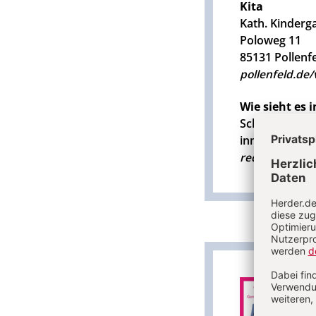
Kita
Kath. Kinderg
Poloweg 11
85131 Pollenf
pollenfeld.de
Wie sieht es i
Schicken Sie 
innovativen 
redaktion@en