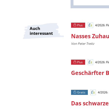
Überschrift
Plus
4/2026: F
Auch
interessant
Nasses Zuha
Artikel-
Von Peter Treitz
Infos
Plus
4/2026: F
Geschärfter B
Gratis
4/2026:
Das schwarze