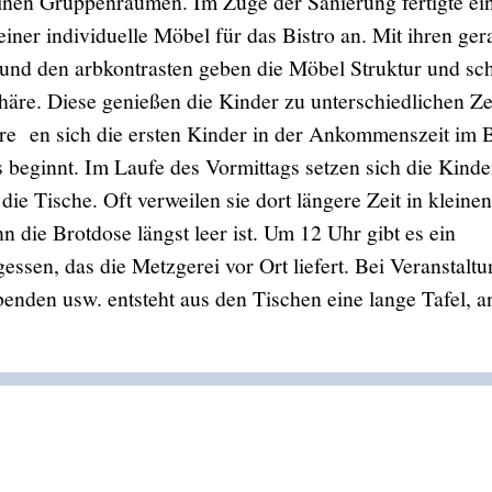
lnen Gruppenräumen. Im Zuge der Sanierung fertigte ei
einer individuelle Möbel für das Bistro an. Mit ihren ge
und den arbkontrasten geben die Möbel Struktur und sc
äre. Diese genießen die Kinder zu unterschiedlichen Z
re en sich die ersten Kinder in der Ankommenszeit im B
 beginnt. Im Laufe des Vormittags setzen sich die Kinde
ie Tische. Oft verweilen sie dort längere Zeit in kleinen
n die Brotdose längst leer ist. Um 12 Uhr gibt es ein
ssen, das die Metzgerei vor Ort liefert. Bei Veranstalt
benden usw. entsteht aus den Tischen eine lange Tafel, a