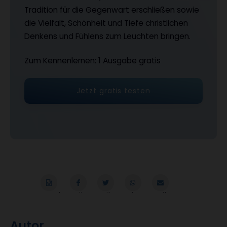
Tradition für die Gegenwart erschließen sowie
die Vielfalt, Schönheit und Tiefe christlichen
Denkens und Fühlens zum Leuchten bringen.
Zum Kennenlernen: 1 Ausgabe gratis
Jetzt gratis testen
Word
Teilen
Teilen
Whatsapp
Mailen
Überschrift
Autor