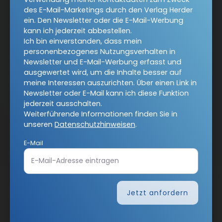
des E-Mail-Marketings durch den Verlag Herder
Gemeinsam Glauben
Lebensspuren
ein. Den Newsletter oder die E-Mail-Werbung
kann ich jederzeit abbestellen.
Bibel lesen
kunst und kirche
Biblische Notizen
Ich bin einverstanden, dass mein
personenbezogenes Nutzungsverhalten in
Diakonia
Römische Quartalschrift
Newsletter und E-Mail-Werbung erfasst und
ausgewertet wird, um die Inhalte besser auf
Kundenservice
+49 761 2717200
meine Interessen auszurichten. Über einen Link in
kundenservice@herder.de
Abo online kündigen
Newsletter oder E-Mail kann ich diese Funktion
jederzeit ausschalten.
Weiterführende Informationen finden Sie in
Folgen Sie uns:
Facebook
Instagram
unseren
Datenschutzhinweisen
.
Twitter
E-Mail
Jetzt anfordern
COMMUNIO-Newsletter