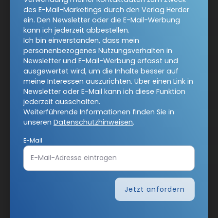
des E-Mail-Marketings durch den Verlag Herder
ein. Den Newsletter oder die E-Mail-Werbung
Ja, ich möchte den kostenlosen COMMUNIO-Newsletter
kann ich jederzeit abbestellen.
abonnieren
und willige in die Verwendung meiner
Ich bin einverstanden, dass mein
Kontaktdaten zum Zweck des E-Mail-Marketings durch
personenbezogenes Nutzungsverhalten in
den Verlag Herder ein. Den Newsletter oder die E-Mail-
Newsletter und E-Mail-Werbung erfasst und
Werbung kann ich jederzeit abbestellen.
ausgewertet wird, um die Inhalte besser auf
Ich bin einverstanden, dass mein personenbezogenes
meine Interessen auszurichten. Über einen Link in
Nutzungsverhalten in Newsletter und E-Mail-Werbung
Newsletter oder E-Mail kann ich diese Funktion
erfasst und ausgewertet wird, um die Inhalte besser auf
jederzeit ausschalten.
meine Interessen auszurichten. Über einen Link in
Weiterführende Informationen finden Sie in
Newsletter oder E-Mail kann ich diese Funktion jederzeit
unseren
Datenschutzhinweisen
.
ausschalten.
Weiterführende Informationen finden Sie in unseren
E-Mail
Datenschutzhinweisen
.
E-Mail
Jetzt anfordern
Jetzt anmelden