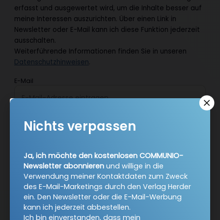
erfasst und ausgewertet wird, um die Inhalte besser auf
meine Interessen auszurichten. Über einen Link in
Newsletter oder E-Mail kann ich diese Funktion jederzeit
ausschalten.
Weiterführende Informationen finden Sie in unseren
Datenschutzhinweisen
.
E-Mail
Nichts verpassen
Jetzt anmelden
Ja, ich möchte den kostenlosen COMMUNIO-
Newsletter abonnieren
und willige in die
Verwendung meiner Kontaktdaten zum Zweck
des E-Mail-Marketings durch den Verlag Herder
ein. Den Newsletter oder die E-Mail-Werbung
kann ich jederzeit abbestellen.
AGB und Widerrufsbelehrung
Datenschutz
Ich bin einverstanden, dass mein