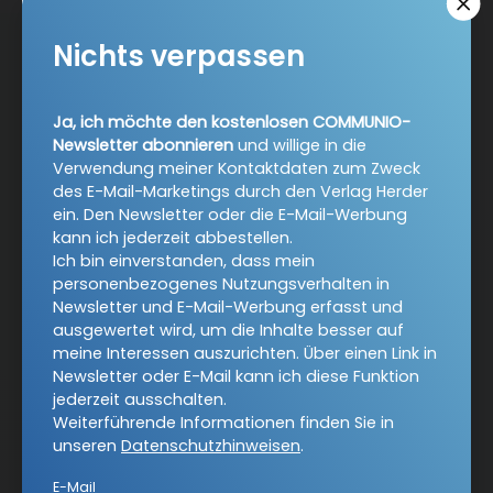
Nichts verpassen
AGB und Widerrufsbelehrung
Datenschutz
Barrierefreiheit
Impressum
Ja, ich möchte den kostenlosen COMMUNIO-
Newsletter abonnieren
und willige in die
Verwendung meiner Kontaktdaten zum Zweck
Vertrag widerrufen
des E-Mail-Marketings durch den Verlag Herder
ein. Den Newsletter oder die E-Mail-Werbung
kann ich jederzeit abbestellen.
Abo online kündigen
Ich bin einverstanden, dass mein
personenbezogenes Nutzungsverhalten in
Newsletter und E-Mail-Werbung erfasst und
ausgewertet wird, um die Inhalte besser auf
meine Interessen auszurichten. Über einen Link in
Newsletter oder E-Mail kann ich diese Funktion
jederzeit ausschalten.
Weiterführende Informationen finden Sie in
unseren
Datenschutzhinweisen
.
E-Mail