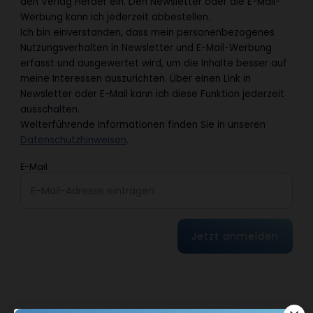
den Verlag Herder ein. Den Newsletter oder die E-Mail-
Werbung kann ich jederzeit abbestellen.
Ich bin einverstanden, dass mein personenbezogenes
Nutzungsverhalten in Newsletter und E-Mail-Werbung
erfasst und ausgewertet wird, um die Inhalte besser auf
meine Interessen auszurichten. Über einen Link in
Newsletter oder E-Mail kann ich diese Funktion jederzeit
ausschalten.
Weiterführende Informationen finden Sie in unseren
Datenschutzhinweisen
.
E-Mail
Jetzt anmelden