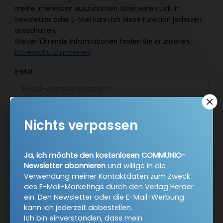
meine Interessen auszurichten. Über einen Link in
Newsletter oder E-Mail kann ich diese Funktion jederzeit
ausschalten.
Weiterführende Informationen finden Sie in unseren
Datenschutzhinweisen
.
E-Mail
Jetzt anmelden
Nichts verpassen
Ja, ich möchte den kostenlosen COMMUNIO-
Newsletter abonnieren
und willige in die
Verwendung meiner Kontaktdaten zum Zweck
des E-Mail-Marketings durch den Verlag Herder
ein. Den Newsletter oder die E-Mail-Werbung
AGB und Widerrufsbelehrung
Datenschutz
kann ich jederzeit abbestellen.
Ich bin einverstanden, dass mein