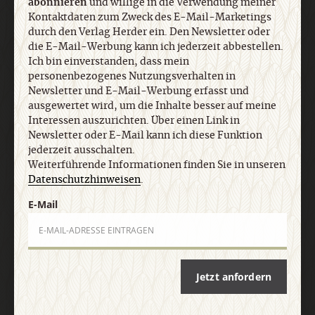
abonnieren
und willige in die Verwendung meiner
Ich bin einverstanden, dass mein
Kontaktdaten zum Zweck des E-Mail-Marketings
personenbezogenes Nutzungsverhalten in
durch den Verlag Herder ein. Den Newsletter oder
Newsletter und E-Mail-Werbung erfasst und
die E-Mail-Werbung kann ich jederzeit abbestellen.
ausgewertet wird, um die Inhalte besser auf meine
Ich bin einverstanden, dass mein
Interessen auszurichten. Über einen Link in
personenbezogenes Nutzungsverhalten in
Newsletter oder E-Mail kann ich diese Funktion
Newsletter und E-Mail-Werbung erfasst und
jederzeit ausschalten. Weiterführende
ausgewertet wird, um die Inhalte besser auf meine
Informationen finden Sie in unseren
Interessen auszurichten. Über einen Link in
Datenschutzhinweisen
.
Newsletter oder E-Mail kann ich diese Funktion
jederzeit ausschalten.
Weiterführende Informationen finden Sie in unseren
Datenschutzhinweisen
.
E-Mail
E-Mail
Jetzt anmelden
Jetzt anfordern