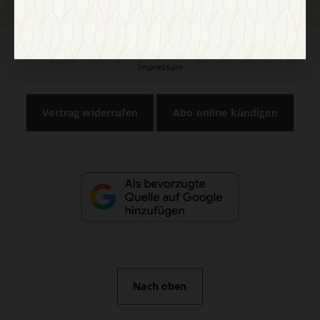
AGB und Widerrufsbelehrung
Datenschutz
Barrierefreiheit
Impressum
Vertrag widerrufen
Abo online kündigen
Nach oben