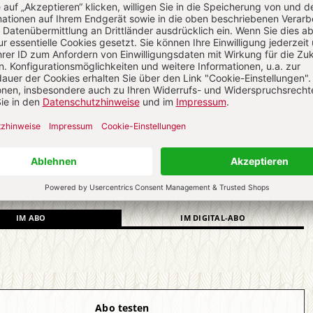
ch auf alle anderen Artikel im Abo-Bereich
4 Hefte digital 0,00 €
 € für 26 Ausgaben pro Halbjahr + Digitalzugang
l. 27,30 € Versand (D)
IM ABO
IM DIGITAL-ABO
Abo testen