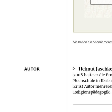
Sie haben ein Abonnement
AUTOR
Helmut Jaschk
Überschrift
2008 hatte er die Pr
Artikel-
Hochschule in Karls
Infos
Er ist Autor mehrerer
Religionspädagogik.