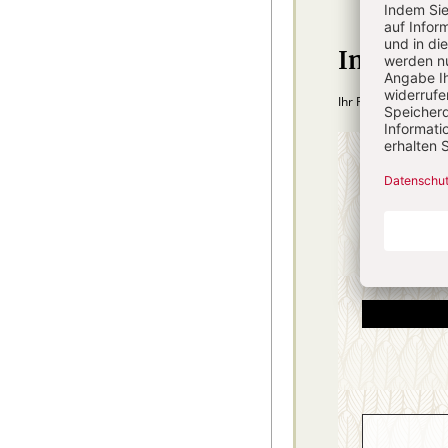
Im Abo
Ihr Plus: Zugriff au
4 Hefte + 
75,40
danach
inkl. MwSt., zzg