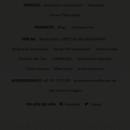
SERVICES:
Autorinnen und Autoren
Redaktion
Unsere Philosophie
ANGEBOTE:
Blogs
Schlagwörter
VERLAG:
Media Sales CHRIST IN DER GEGENWART
Religion & Spiritualität
Herder Korrespondenz
einfach leben
Stimmen der Zeit
COMMUNIO
Gemeinsam Glauben
Lebensspuren
Bibel lesen
kunst und kirche
KUNDENSERVICE
+49 761 2717200
kundenservice@herder.de
Abo online kündigen
FOLGEN SIE UNS:
Facebook
Twitter