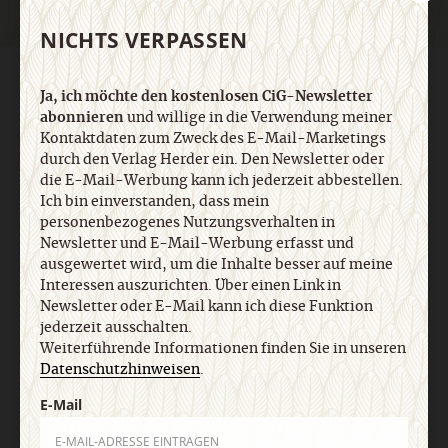
NICHTS VERPASSEN
AGB und Widerrufsbelehrung
Datenschutz
Barrierefreiheit
Ja, ich möchte den kostenlosen CiG-Newsletter
Impressum
abonnieren
und willige in die Verwendung meiner
Kontaktdaten zum Zweck des E-Mail-Marketings
durch den Verlag Herder ein. Den Newsletter oder
Vertrag widerrufen
Abo online kündigen
die E-Mail-Werbung kann ich jederzeit abbestellen.
Ich bin einverstanden, dass mein
personenbezogenes Nutzungsverhalten in
Newsletter und E-Mail-Werbung erfasst und
ausgewertet wird, um die Inhalte besser auf meine
Interessen auszurichten. Über einen Link in
Newsletter oder E-Mail kann ich diese Funktion
jederzeit ausschalten.
Weiterführende Informationen finden Sie in unseren
Datenschutzhinweisen
.
E-Mail
Nach oben