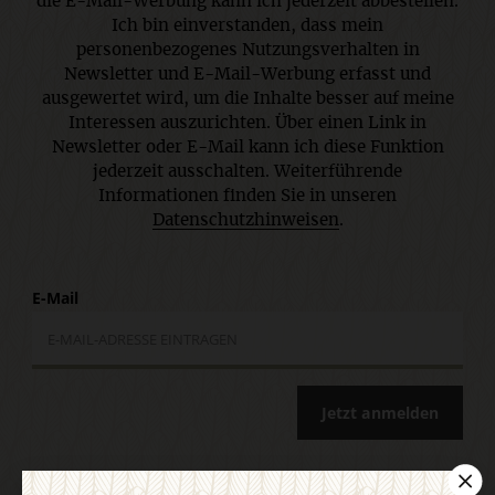
die E-Mail-Werbung kann ich jederzeit abbestellen.
Ich bin einverstanden, dass mein
personenbezogenes Nutzungsverhalten in
Newsletter und E-Mail-Werbung erfasst und
ausgewertet wird, um die Inhalte besser auf meine
Interessen auszurichten. Über einen Link in
Newsletter oder E-Mail kann ich diese Funktion
jederzeit ausschalten. Weiterführende
Informationen finden Sie in unseren
Datenschutzhinweisen
.
E-Mail
Jetzt anmelden