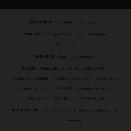
KATEGORIEN:
CIG online
CIG Ausgaben
SERVICES:
Autorinnen und Autoren
Redaktion
Unsere Philosophie
ANGEBOTE:
Blogs
Schlagwörter
VERLAG:
Media Sales CHRIST IN DER GEGENWART
Religion & Spiritualität
Herder Korrespondenz
einfach leben
Stimmen der Zeit
COMMUNIO
Gemeinsam Glauben
Lebensspuren
Bibel lesen
kunst und kirche
KUNDENSERVICE
+49 761 2717200
kundenservice@herder.de
Abo online kündigen