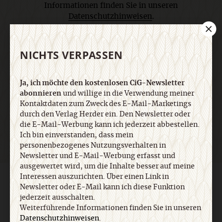
Informationen finden Sie in unseren
Datenschutzhinweisen
.
E-Mail
NICHTS VERPASSEN
Ja, ich möchte den kostenlosen CiG-Newsletter
abonnieren
und willige in die Verwendung meiner
Jetzt anmelden
Kontaktdaten zum Zweck des E-Mail-Marketings
durch den Verlag Herder ein. Den Newsletter oder
die E-Mail-Werbung kann ich jederzeit abbestellen.
Ich bin einverstanden, dass mein
personenbezogenes Nutzungsverhalten in
Newsletter und E-Mail-Werbung erfasst und
ausgewertet wird, um die Inhalte besser auf meine
Interessen auszurichten. Über einen Link in
AGB und Widerrufsbelehrung
Datenschutz
Barrierefreiheit
Newsletter oder E-Mail kann ich diese Funktion
Impressum
jederzeit ausschalten.
Weiterführende Informationen finden Sie in unseren
Datenschutzhinweisen
.