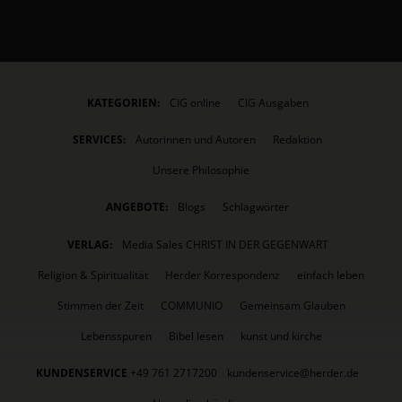
KATEGORIEN:
CIG online
CIG Ausgaben
SERVICES:
Autorinnen und Autoren
Redaktion
Unsere Philosophie
ANGEBOTE:
Blogs
Schlagwörter
VERLAG:
Media Sales CHRIST IN DER GEGENWART
Religion & Spiritualität
Herder Korrespondenz
einfach leben
Stimmen der Zeit
COMMUNIO
Gemeinsam Glauben
Lebensspuren
Bibel lesen
kunst und kirche
KUNDENSERVICE
+49 761 2717200
kundenservice@herder.de