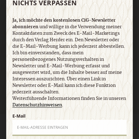
NICHTS VERPASSEN
Newsletter oder E-Mail kann ich diese Funktion
jederzeit ausschalten. Weiterführende
Informationen finden Sie in unseren
Ja, ich möchte den kostenlosen CiG-Newsletter
Datenschutzhinweisen
.
abonnieren
und willige in die Verwendung meiner
Kontaktdaten zum Zweck des E-Mail-Marketings
durch den Verlag Herder ein. Den Newsletter oder
E-Mail
die E-Mail-Werbung kann ich jederzeit abbestellen.
Ich bin einverstanden, dass mein
personenbezogenes Nutzungsverhalten in
Newsletter und E-Mail-Werbung erfasst und
ausgewertet wird, um die Inhalte besser auf meine
Jetzt anmelden
Interessen auszurichten. Über einen Link in
Newsletter oder E-Mail kann ich diese Funktion
jederzeit ausschalten.
Weiterführende Informationen finden Sie in unseren
Datenschutzhinweisen
.
E-Mail
AGB und Widerrufsbelehrung
Datenschutz
Barrierefreiheit
Impressum