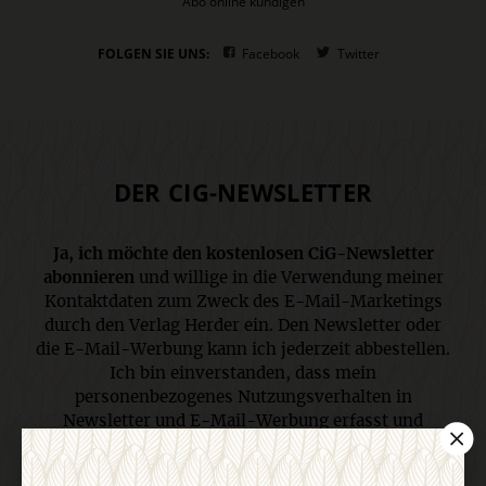
Abo online kündigen
FOLGEN SIE UNS:
Facebook
Twitter
DER CIG-NEWSLETTER
Ja, ich möchte den kostenlosen CiG-Newsletter
abonnieren
und willige in die Verwendung meiner
Kontaktdaten zum Zweck des E-Mail-Marketings
durch den Verlag Herder ein. Den Newsletter oder
die E-Mail-Werbung kann ich jederzeit abbestellen.
Ich bin einverstanden, dass mein
personenbezogenes Nutzungsverhalten in
Newsletter und E-Mail-Werbung erfasst und
ausgewertet wird, um die Inhalte besser auf meine
Interessen auszurichten. Über einen Link in