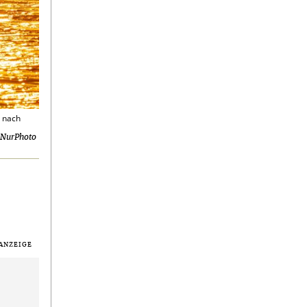
t nach
/ NurPhoto