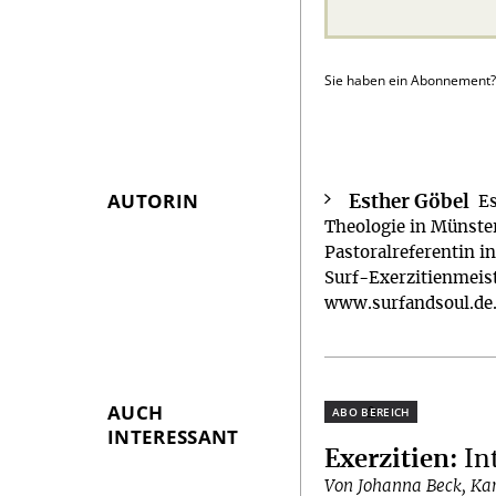
Sie haben ein Abonnement
AUTORIN
Esther Göbel
Überschrift
Es
Theologie in Münster
Artikel-
Pastoralreferentin i
Infos
Surf-Exerzitienmeist
www.surfandsoul.de
AUCH
Plus
INTERESSANT
Exerzitien
:
In
Von Johanna Beck, Kar