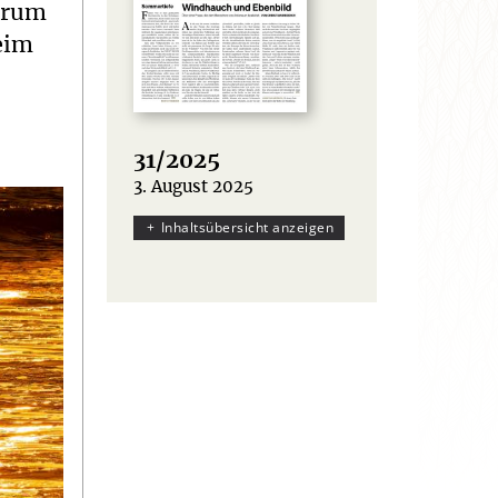
warum
beim
31/2025
3. August 2025
:
Inhaltsübersicht anzeigen