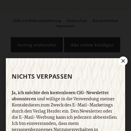
AGB und Widerrufsbelehrung
Datenschutz
Barrierefreiheit
Impressum
Vertrag widerrufen
Abo online kündigen
NICHTS VERPASSEN
Ja, ich möchte den kostenlosen CiG-Newsletter
abonnieren
und willige in die Verwendung meiner
Kontaktdaten zum Zweck des E-Mail-Marketings
durch den Verlag Herder ein. Den Newsletter oder
Nach oben
die E-Mail-Werbung kann ich jederzeit abbestellen.
Ich bin einverstanden, dass mein
personenbezogenes Nutzungsverhalten in