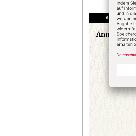
ANGEMELDET
Anmeldung
E-M
Passw