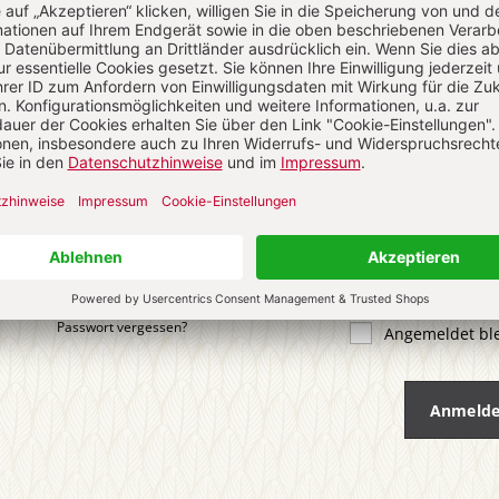
 KOMMENTIEREN
ALS GAST KOMMENTIEREN
ail
*
ort
*
Passwort vergessen?
Angemeldet bl
Anmeld