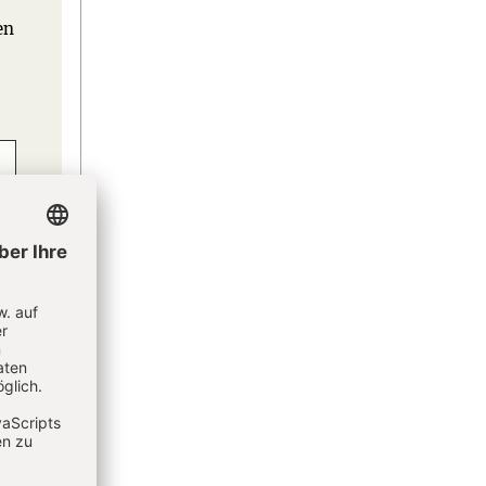
en
eren