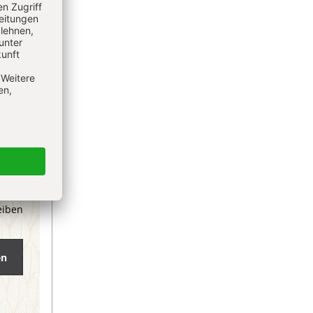
eiben
en