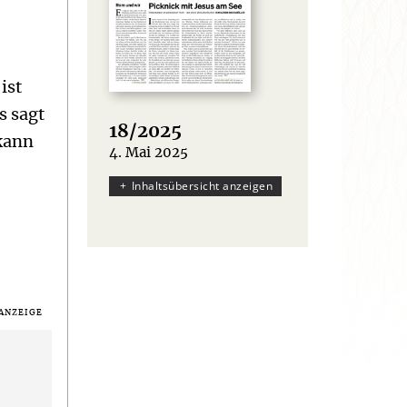
ist
s sagt
18/2025
 kann
4. Mai 2025
:
Inhaltsübersicht anzeigen