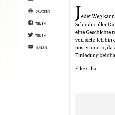
J
DRUCKEN
eder Weg kann 
TEILEN
Schöpfer aller Din
eine Geschichte m
TEILEN
von sich: Ich bi
MAILEN
uns erinnern, das
Einladung beinhal
Elke Ciba