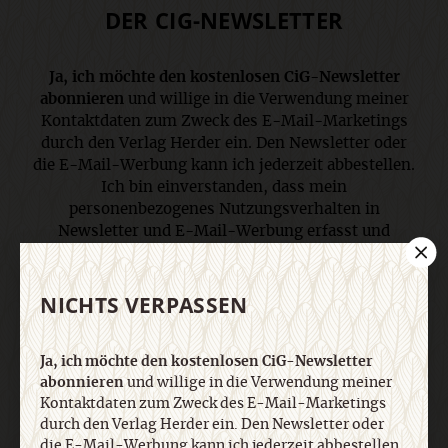
DER CIG-NEWSLETTER
Ja, ich möchte den kostenlosen CiG-Newsletter
abonnieren
und willige in die Verwendung meiner
Kontaktdaten zum Zweck des E-Mail-Marketings
durch den Verlag Herder ein. Den Newsletter oder
die E-Mail-Werbung kann ich jederzeit abbestellen.
Ich bin einverstanden, dass mein
personenbezogenes Nutzungsverhalten in
Newsletter und E-Mail-Werbung erfasst und
ausgewertet wird, um die Inhalte besser auf meine
Interessen auszurichten. Über einen Link in
Newsletter oder E-Mail kann ich diese Funktion
NICHTS VERPASSEN
jederzeit ausschalten. Weiterführende
Informationen finden Sie in unseren
Ja, ich möchte den kostenlosen CiG-Newsletter
Datenschutzhinweisen
.
abonnieren
und willige in die Verwendung meiner
Kontaktdaten zum Zweck des E-Mail-Marketings
durch den Verlag Herder ein. Den Newsletter oder
E-Mail
die E-Mail-Werbung kann ich jederzeit abbestellen.