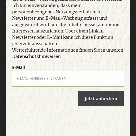
Ich bin einverstanden, dass mein
personenbezogenes Nutzungsverhalten in
Newsletter und E-Mail-Werbung erfasst und
ausgewertet wird, um die Inhalte besser auf meine
Jetzt anmelden
Interessen auszurichten. Über einen Link in
Newsletter oder E-Mail kann ich diese Funktion
jederzeit ausschalten.
Weiterführende Informationen finden Sie in unseren
Datenschutzhinweisen
.
E-Mail
AGB und Widerrufsbelehrung
Datenschutz
Barrierefreiheit
Impressum
Jetzt anfordern
Vertrag widerrufen
Abo online kündigen