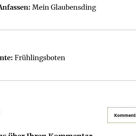
Anfassen
:
Mein Glaubensding
nte
:
Frühlingsboten
N
Kommenti