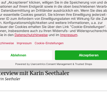
?
Anmelden
en
Redakteur bei CHRIST IN DER GEGENWART
terview mit Karin Seethaler
in Seethaler