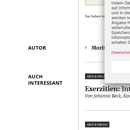
Sie haben ein Abonnement
AUTOR
Moritz Findeis
Überschrift
Artikel-
Infos
AUCH
Plus
INTERESSANT
Exerzitien
:
In
Von Johanna Beck, Kar
Plus