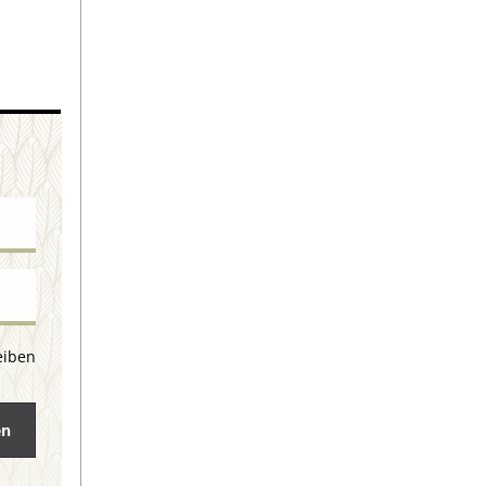
eiben
en